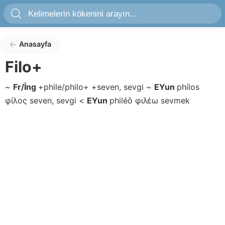
Anasayfa
Filo+
~
Fr/İng
+phile/philo+
+seven, sevgi
~
EYun
phílos
φίλος
seven, sevgi
<
EYun
philéō
φιλέω
sevmek