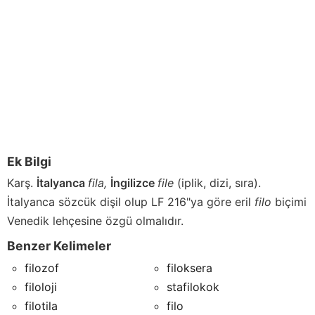
Ek Bilgi
Karş.
İtalyanca
fila,
İngilizce
file
(iplik, dizi, sıra).
İtalyanca sözcük dişil olup LF 216"ya göre eril
filo
biçimi
Venedik lehçesine özgü olmalıdır.
Benzer Kelimeler
filozof
filoksera
filoloji
stafilokok
filotila
filo