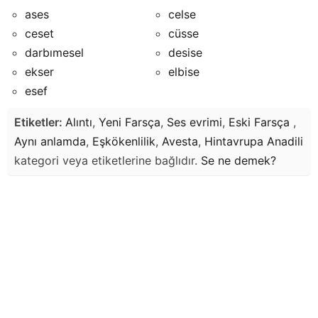
ases
celse
ceset
cüsse
darbımesel
desise
ekser
elbise
esef
Etiketler:
Alıntı
,
Yeni Farsça
,
Ses evrimi
,
Eski Farsça
,
Aynı anlamda
,
Eşkökenlilik
,
Avesta
,
Hintavrupa Anadili
kategori veya etiketlerine bağlıdır.
Se
ne demek?