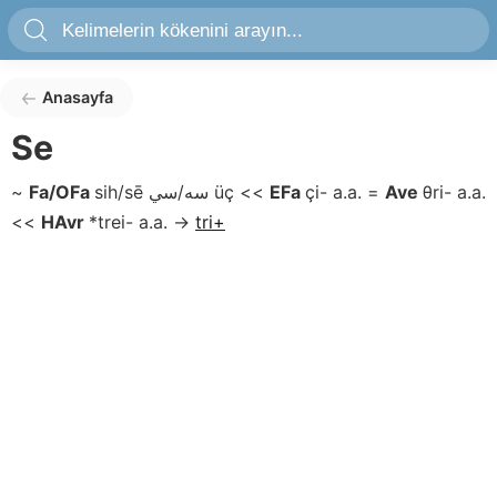
Anasayfa
Se
~
Fa/OFa
sih/sē
سه/سي
üç
<<
EFa
çi-
a.a.
=
Ave
θri-
a.a.
<<
HAvr
*trei-
a.a.
→
tri+