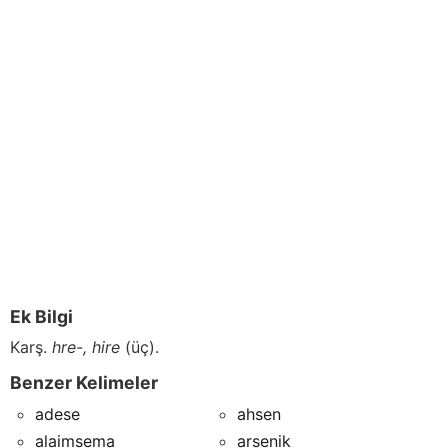
Ek Bilgi
Karş.
hre-,
hire
(üç).
Benzer Kelimeler
adese
ahsen
alaimsema
arsenik