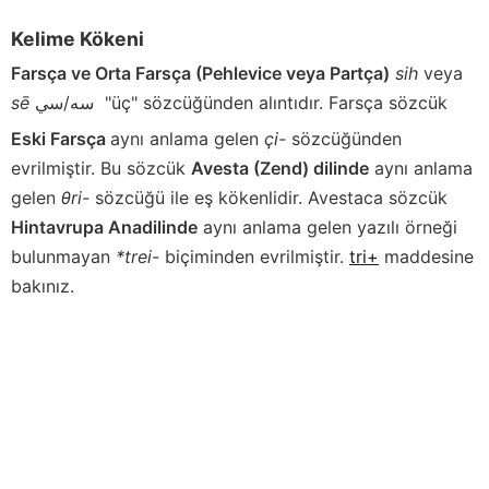
Kelime Kökeni
Farsça ve Orta Farsça (Pehlevice veya Partça)
sih
veya
sē
سه/سي
"üç" sözcüğünden alıntıdır. Farsça sözcük
Eski Farsça
aynı anlama gelen
çi-
sözcüğünden
evrilmiştir. Bu sözcük
Avesta (Zend) dilinde
aynı anlama
gelen
θri-
sözcüğü ile eş kökenlidir. Avestaca sözcük
Hintavrupa Anadilinde
aynı anlama gelen yazılı örneği
bulunmayan
*trei-
biçiminden evrilmiştir.
tri+
maddesine
bakınız.