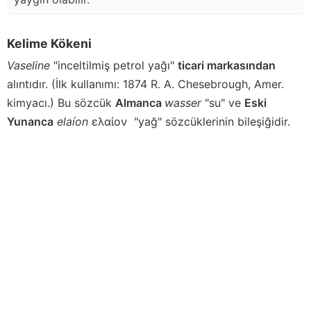
Kelime Kökeni
Vaseline
"inceltilmiş petrol yağı"
ticari markasından
alıntıdır. (İlk kullanımı: 1874 R. A. Chesebrough, Amer.
kimyacı.) Bu sözcük
Almanca
wasser
"su" ve
Eski
Yunanca
elaíon
ελαίον
"yağ" sözcüklerinin bileşiğidir.