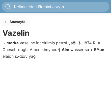
Anasayfa
Vazelin
~
marka
Vaseline
inceltilmiş petrol yağı
☼
1874 R. A.
Chesebrough, Amer. kimyacı.
§
Alm
wasser
su
+
EYun
elaíon
ελαίον
yağ