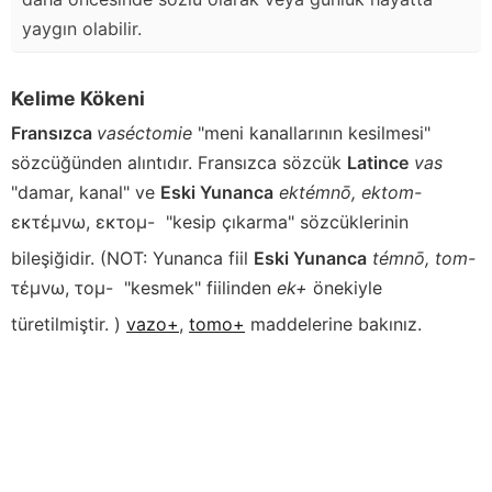
yaygın olabilir.
Kelime Kökeni
Fransızca
vaséctomie
"meni kanallarının kesilmesi"
sözcüğünden alıntıdır. Fransızca sözcük
Latince
vas
"damar, kanal" ve
Eski Yunanca
ektémnō, ektom-
εκτέμνω, εκτομ-
"kesip çıkarma" sözcüklerinin
bileşiğidir. (NOT: Yunanca fiil
Eski Yunanca
témnō, tom-
τέμνω, τομ-
"kesmek" fiilinden
ek+
önekiyle
türetilmiştir. )
vazo+
,
tomo+
maddelerine bakınız.