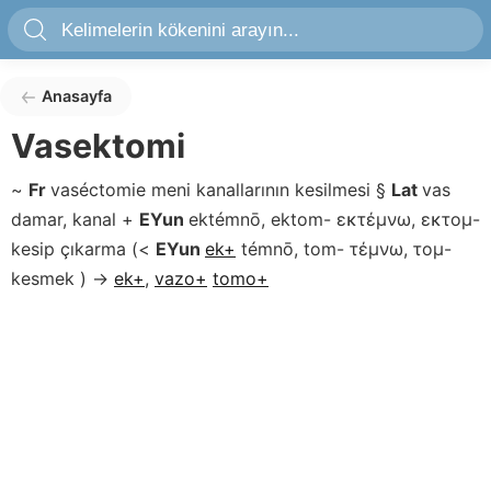
Anasayfa
Vasektomi
~
Fr
vaséctomie
meni kanallarının kesilmesi
§
Lat
vas
damar, kanal
+
EYun
ektémnō, ektom-
εκτέμνω, εκτομ-
kesip çıkarma
(
<
EYun
ek+
témnō, tom-
τέμνω, τομ-
kesmek
)
→
ek+
,
vazo+
tomo+