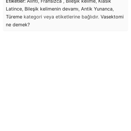
Etiketler:
Alıntı
,
Fransızca
,
Bileşik kelime
,
Klasik
Latince
,
Bileşik kelimenin devamı
,
Antik Yunanca
,
Türeme
kategori veya etiketlerine bağlıdır.
Vasektomi
ne demek?