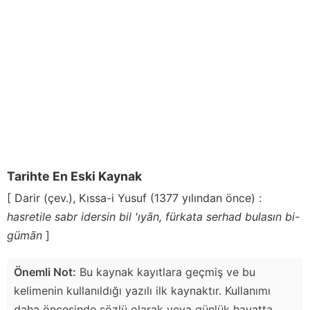
Tarihte En Eski Kaynak
[ Darir (çev.), Kıssa-i Yusuf (1377 yılından önce) :
hasretile sabr idersin bil 'ıyān, fürkata serhad bulasın bi-
gümān
]
Önemli Not:
Bu kaynak kayıtlara geçmiş ve bu
kelimenin kullanıldığı yazılı ilk kaynaktır. Kullanımı
daha öncesinde sözlü olarak veya günlük hayatta