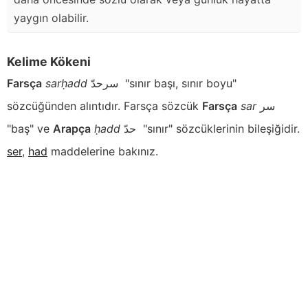
yaygın olabilir.
Kelime Kökeni
Farsça
sarḥadd
سرحدّ
"sınır başı, sınır boyu"
sözcüğünden alıntıdır. Farsça sözcük
Farsça
sar
سر
"baş" ve
Arapça
ḥadd
حدّ
"sınır" sözcüklerinin bileşiğidir.
ser
,
had
maddelerine bakınız.