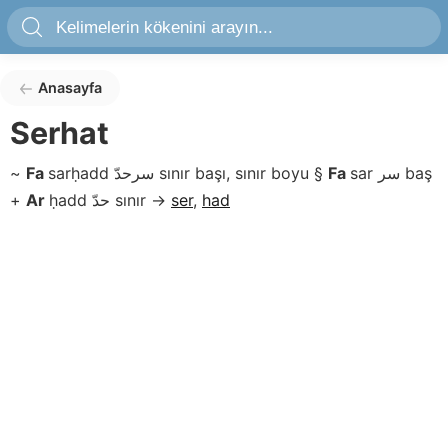
Anasayfa
Serhat
~
Fa
sarḥadd
سرحدّ
sınır başı, sınır boyu
§
Fa
sar
سر
baş
+
Ar
ḥadd
حدّ
sınır
→
ser
,
had