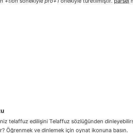
en
+tion
sonekiyle
pro+1
önekiyle türetilmiştir.
parsel
m
zu
niz telaffuz edilişini Telaffuz sözlüğünden dinleyebilir
ilir? Öğrenmek ve dinlemek için oynat ikonuna basın.