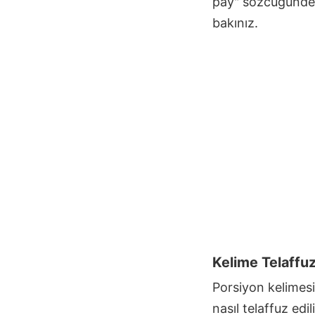
pay" sözcüğünd
bakınız.
Kelime Telaffu
Porsiyon
kelimesi
nasıl telaffuz ed