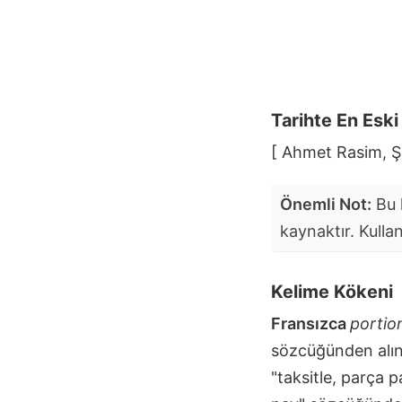
Tarihte En Esk
[ Ahmet Rasim, Şe
Önemli Not:
Bu k
kaynaktır. Kulla
Kelime Kökeni
Fransızca
portio
sözcüğünden alın
"taksitle, parça 