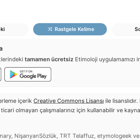
ki
Rastgele
Kelime
So
a
lerindeki
tamamen ücretsiz
Etimoloji uygulamamızı ind
rleme içerik
Creative Commons Lisansı
ile lisanslıdır
i ticari olmayan çalışmalarınız için kullanabilir ve kayn
tionary, NişanyanSözlük, TRT Telaffuz, etymologeek v