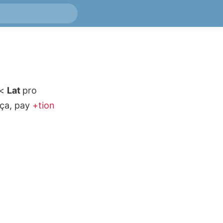
<
Lat
pro
ça, pay
+tion