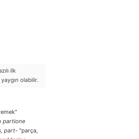
ılı ilk
aygın olabilir.
 yemek"
 partione
, part-
"parça,