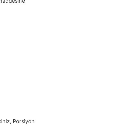
addesine
siniz,
Porsiyon