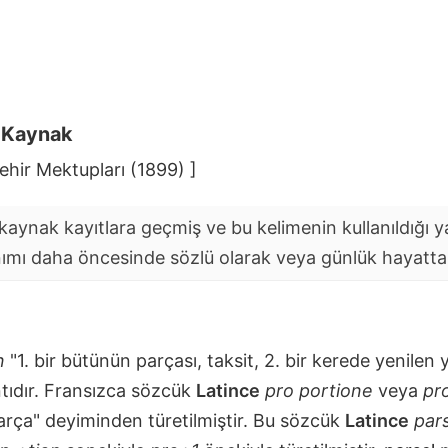
i Kaynak
hir Mektupları (1899) ]
aynak kayıtlara geçmiş ve bu kelimenin kullanıldığı yaz
nımı daha öncesinde sözlü olarak veya günlük hayatta y
n
"1. bir bütünün parçası, taksit, 2. bir kerede yenilen
tıdır. Fransızca sözcük
Latince
pro portione
veya
pro
parça" deyiminden türetilmiştir. Bu sözcük
Latince
pars