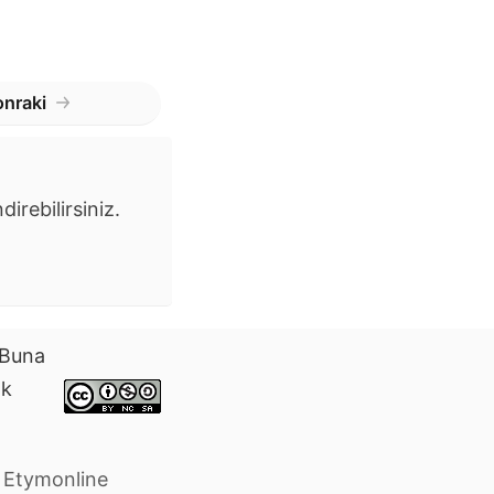
nraki
irebilirsiniz.
. Buna
ak
e Etymonline