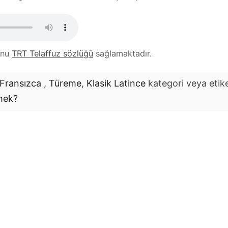
unu
TRT Telaffuz sözlüğü
sağlamaktadır.
Fransızca
,
Türeme
,
Klasik Latince
kategori veya etike
mek?