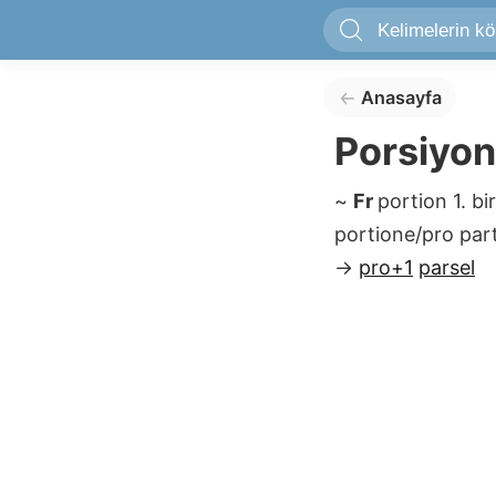
Anasayfa
Porsiyon
~
Fr
portion
1. b
portione/pro par
→
pro+1
parsel