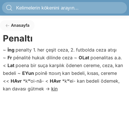
Anasayfa
Penaltı
~
İng
penalty
1. her çeşit ceza, 2. futbolda ceza atışı
~
Fr
pénalité
hukuk dilinde ceza
~
OLat
poenalitas
a.a.
<
Lat
poena
bir suça karşılık ödenen cereme, ceza, kan
bedeli
~
EYun
poinē
ποινη
kan bedeli, kısas, cereme
<<
HAvr
*kʷoi-nā-
<
HAvr
*kʷei-
kan bedeli ödemek,
kan davası gütmek
→
kin