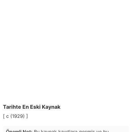
Tarihte En Eski Kaynak
[ c (1929) ]
Önemli Not:
Bu kaynak kayıtlara geçmiş ve bu