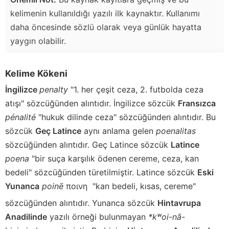
kelimenin kullanıldığı yazılı ilk kaynaktır. Kullanımı
daha öncesinde sözlü olarak veya günlük hayatta
yaygın olabilir.
Kelime Kökeni
İngilizce
penalty
"1. her çeşit ceza, 2. futbolda ceza
atışı" sözcüğünden alıntıdır. İngilizce sözcük
Fransızca
pénalité
"hukuk dilinde ceza" sözcüğünden alıntıdır. Bu
sözcük
Geç Latince
aynı anlama gelen
poenalitas
sözcüğünden alıntıdır. Geç Latince sözcük
Latince
poena
"bir suça karşılık ödenen cereme, ceza, kan
bedeli" sözcüğünden türetilmiştir. Latince sözcük
Eski
Yunanca
poinē
ποινη
"kan bedeli, kısas, cereme"
sözcüğünden alıntıdır. Yunanca sözcük
Hintavrupa
Anadilinde
yazılı örneği bulunmayan
*kʷoi-nā-