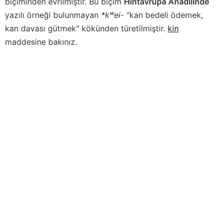
biçiminden evrilmiştir. Bu biçim
Hintavrupa Anadilinde
yazılı örneği bulunmayan
*kʷei-
"kan bedeli ödemek,
kan davası gütmek" kökünden türetilmiştir.
kin
maddesine bakınız.