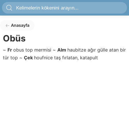
Anasayfa
Obüs
~
Fr
obus
top mermisi
~
Alm
haubitze
ağır gülle atan bir
tür top
~
Çek
houfnice
taş fırlatan, katapult