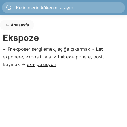
Anasayfa
Ekspoze
~
Fr
exposer
sergilemek, açığa çıkarmak
~
Lat
exponere, exposit-
a.a.
<
Lat
ex+
ponere, posit-
koymak
→
ex+
pozisyon