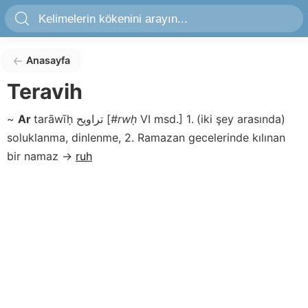
Anasayfa
Teravih
~
Ar
tarāwīḥ
تراويح
[
#rwḥ
VI msd.]
1. (iki şey arasında)
soluklanma, dinlenme, 2. Ramazan gecelerinde kılınan
bir namaz
→
ruh