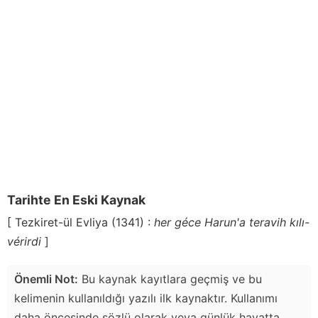
Tarihte En Eski Kaynak
[ Tezkiret-ül Evliya (1341) :
her géce Harun'a teravih kılı-
vérirdi
]
Önemli Not:
Bu kaynak kayıtlara geçmiş ve bu
kelimenin kullanıldığı yazılı ilk kaynaktır. Kullanımı
daha öncesinde sözlü olarak veya günlük hayatta