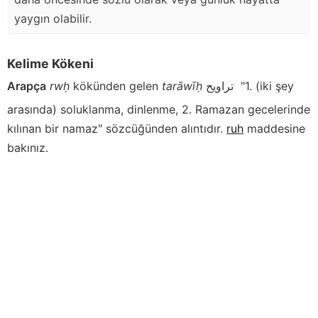
yaygın olabilir.
Kelime Kökeni
Arapça
rwḥ
kökünden gelen
tarāwīḥ
تراويح
"1. (iki şey
arasında) soluklanma, dinlenme, 2. Ramazan gecelerinde
kılınan bir namaz" sözcüğünden alıntıdır.
ruh
maddesine
bakınız.