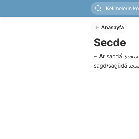
Anasayfa
Secde
~
Ar
sacda ͭ
ة
sagd/sagūdā