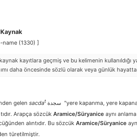
i Kaynak
b-name (1330) ]
aynak kayıtlara geçmiş ve bu kelimenin kullanıldığı yaz
nımı daha öncesinde sözlü olarak veya günlük hayatta y
t
nden gelen
sacda
سجدة
"yere kapanma, yere kapana
tıdır. Arapça sözcük
Aramice/Süryanice
aynı anlama
üğünden alıntıdır. Bu sözcük
Aramice/Süryanice
ayn
n türetilmiştir.