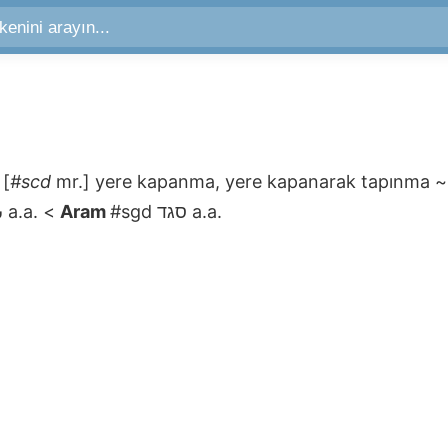
سجد
[
#scd
mr.]
yere kapanma, yere kapanarak tapınma
سجد
a.a.
<
Aram
#sgd
סגד
a.a.