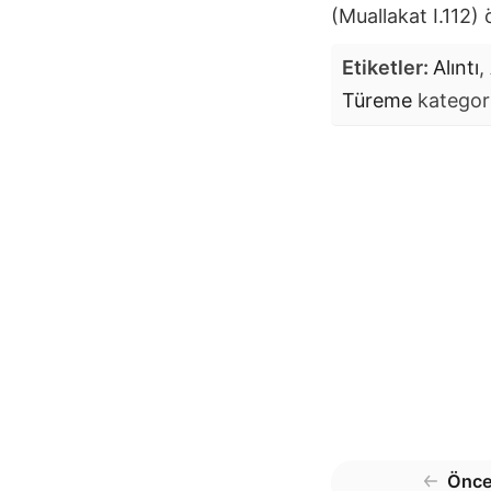
(Muallakat I.112) 
Etiketler:
Alıntı
,
Türeme
kategori
Önce