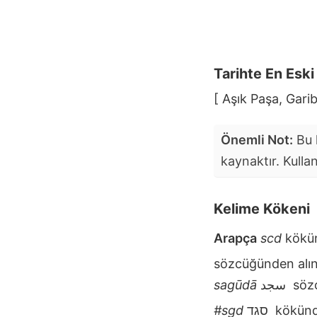
Tarihte En Esk
[ Aşık Paşa, Gari
Önemli Not:
Bu k
kaynaktır. Kulla
Kelime Kökeni
Arapça
scd
kökü
sözcüğünden alın
sagūdā
سجد
sözc
#sgd
סגד
kökünde