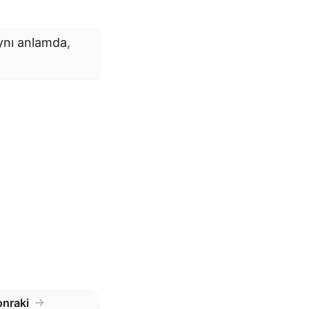
ynı anlamda
,
nraki