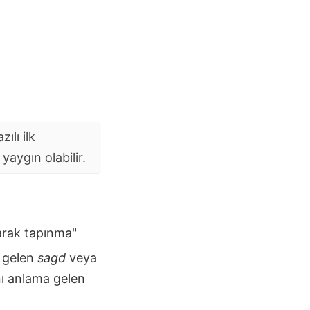
ılı ilk
aygın olabilir.
rak tapınma"
 gelen
sagd
veya
ı anlama gelen