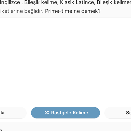
İngilizce
,
Bileşik kelime
,
Klasik Latince
,
Bileşik kelim
iketlerine bağlıdır.
Prime-time
ne demek?
ki
Rastgele
Kelime
So
a