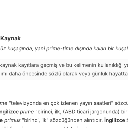
i Kaynak
üz kuşağında, yani prime-time dışında kalan bir kuşak
aynak kayıtlara geçmiş ve bu kelimenin kullanıldığı yaz
nımı daha öncesinde sözlü olarak veya günlük hayatta y
ime
"televizyonda en çok izlenen yayın saatleri" sözcü
İngilizce
prime
"birinci, ilk, (ABD ticari jargonunda) bir
ce
primus
"birinci, ilk" sözcüğünden alıntıdır.
İngilizce