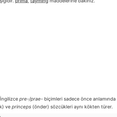
şiğidir.
prima
,
tayming
maddelerine bakınız.
İngilizce
pre-/prae-
biçimleri sadece önce anlamında 
lk) ve
princeps
(önder) sözcükleri aynı kökten türer.