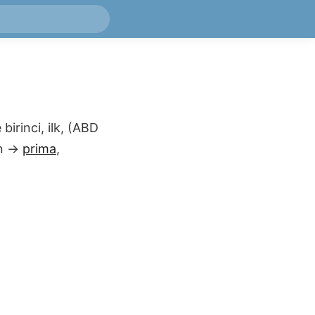
e
birinci, ilk, (ABD
n
→
prima
,