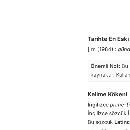
Tarihte En Esk
[ m (1984) :
günd
Önemli Not:
Bu k
kaynaktır. Kulla
Kelime Kökeni
İngilizce
prime-t
İngilizce sözcük
Bu sözcük
Latin