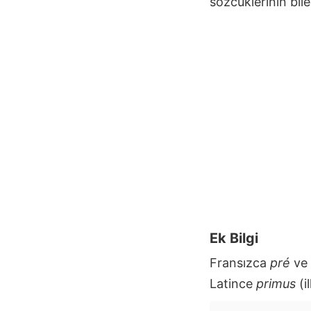
sözcüklerinin bile
Ek Bilgi
Fransızca
pré
ve 
Latince
primus
(i