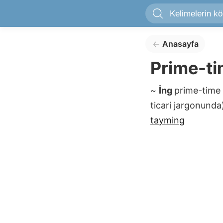
Anasayfa
Prime-t
~
İng
prime-time
ticari jargonunda)
tayming