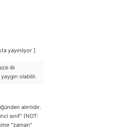
ta yayınlıyor
]
ılı ilk
aygın olabilir.
ğünden alıntıdır.
inci sınıf" (NOT:
time
"zaman"