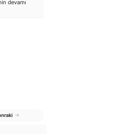
enin devamı
nraki