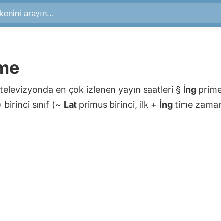
ime
televizyonda en çok izlenen yayın saatleri
§
İng
prim
 birinci sınıf
(
~
Lat
primus
birinci, ilk
+
İng
time
zama