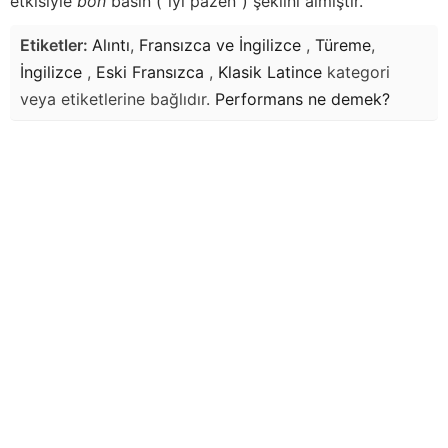
etkisiyle
bon
basin (“iyi pazen”) şeklini almıştır.
Etiketler:
Alıntı
,
Fransızca ve İngilizce
,
Türeme
,
İngilizce
,
Eski Fransızca
,
Klasik Latince
kategori
veya etiketlerine bağlıdır.
Performans
ne demek?