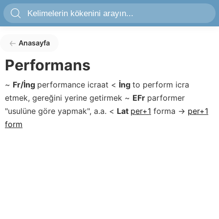
Anasayfa
Performans
~
Fr/İng
performance
icraat
<
İng
to perform
icra
etmek, gereğini yerine getirmek
~
EFr
parformer
"usulüne göre yapmak", a.a.
<
Lat
per+1
forma
→
per+1
form