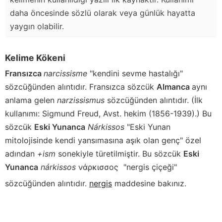
daha öncesinde sözlü olarak veya günlük hayatta
yaygın olabilir.
Kelime Kökeni
Fransızca
narcissisme
"kendini sevme hastalığı"
sözcüğünden alıntıdır. Fransızca sözcük
Almanca
aynı
anlama gelen
narzissismus
sözcüğünden alıntıdır. (İlk
kullanımı: Sigmund Freud, Avst. hekim (1856-1939).) Bu
sözcük
Eski Yunanca
Nárkissos
"Eski Yunan
mitolojisinde kendi yansımasına aşık olan genç" özel
adından
+ism
sonekiyle türetilmiştir. Bu sözcük
Eski
Yunanca
nárkissos
νάρκισσος
"nergis çiçeği"
sözcüğünden alıntıdır.
nergis
maddesine bakınız.