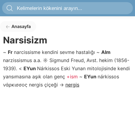
Anasayfa
Narsisizm
~
Fr
narcissisme
kendini sevme hastalığı
~
Alm
narzissismus
a.a.
☼
Sigmund Freud, Avst. hekim (1856-
1939).
<
EYun
Nárkissos
Eski Yunan mitolojisinde kendi
yansımasına aşık olan genç
+ism
~
EYun
nárkissos
νάρκισσος
nergis çiçeği
→
nergis