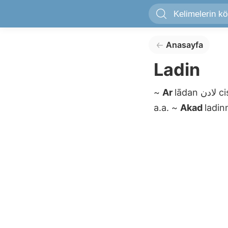
Anasayfa
Ladin
~
Ar
lādan
لادن
ci
a.a.
~
Akad
ladin