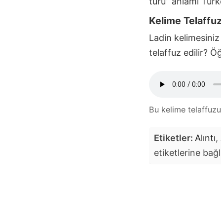
türü” anlamı Tür
Kelime Telaffu
Ladin
kelimesiniz 
telaffuz edilir? 
Bu kelime telaffuz
Etiketler:
Alıntı
,
etiketlerine bağl