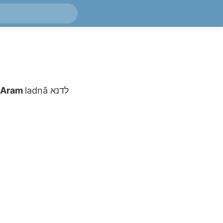
Aram
ladnā
לדנא