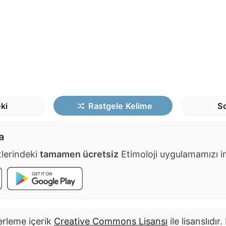
ki
Rastgele
Kelime
So
a
lerindeki
tamamen ücretsiz
Etimoloji uygulamamızı ind
rleme içerik
Creative Commons Lisansı
ile lisanslıdır