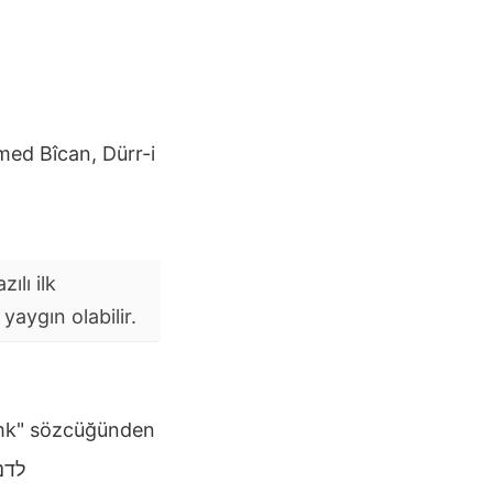
med Bîcan, Dürr-i
ılı ilk
aygın olabilir.
zamk" sözcüğünden
לדנא