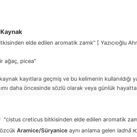
i Kaynak
bitkisinden elde edilen aromatik zamk" [ Yazıcıoğlu Ah
r ağaç, picea"
aynak kayıtlara geçmiş ve bu kelimenin kullanıldığı yaz
nımı daha öncesinde sözlü olarak veya günlük hayatta y
لادن
"cistus creticus bitkisinden elde edilen aromatik 
 sözcük
Aramice/Süryanice
aynı anlama gelen
ladnā