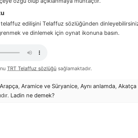
kçeye özgü olup açıklanmaya muhtaçtır.
zu
telaffuz edilişini Telaffuz sözlüğünden dinleyebilirsini
Öğrenmek ve dinlemek için oynat ikonuna basın.
unu
TRT Telaffuz sözlüğü
sağlamaktadır.
Arapça
,
Aramice ve Süryanice
,
Aynı anlamda
,
Akatça
ıdır.
Ladin
ne demek?