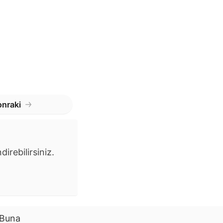
nraki
irebilirsiniz.
. Buna