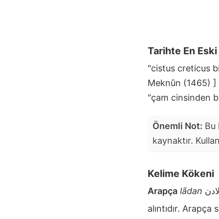
Tarihte En Esk
"cistus creticus 
Meknûn (1465) ]
"çam cinsinden bi
Önemli Not:
Bu k
kaynaktır. Kulla
Kelime Kökeni
Arapça
lādan
alıntıdır. Arapça