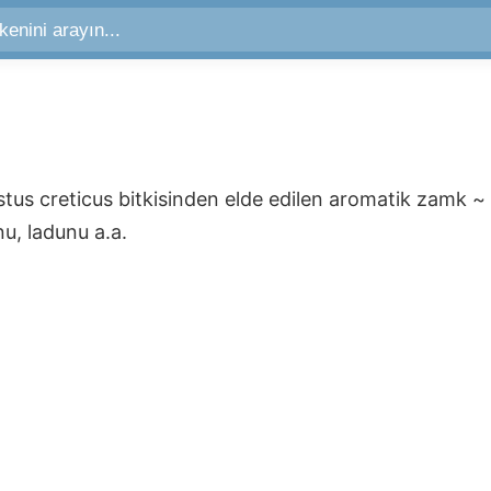
stus creticus bitkisinden elde edilen aromatik zamk
~
nu, ladunu
a.a.