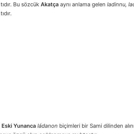
tıdır. Bu sözcük
Akatça
aynı anlama gelen
ladinnu, l
ıdır.
Eski Yunanca
ládanon
biçimleri bir Sami dilinden alın