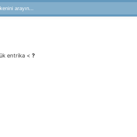
ük entrika
<
?