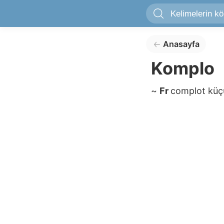
Anasayfa
Komplo
~
Fr
complot
küç