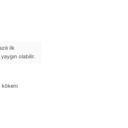
ılı ilk
aygın olabilir.
n kökeni