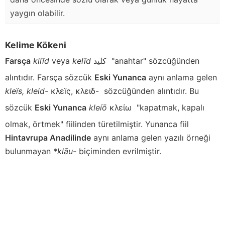
yaygın olabilir.
Kelime Kökeni
Farsça
kilīd
veya
kelīd
كليد
"anahtar" sözcüğünden
alıntıdır. Farsça sözcük
Eski Yunanca
aynı anlama gelen
kleïs, kleid-
κλεïς, κλειδ-
sözcüğünden alıntıdır. Bu
sözcük
Eski Yunanca
kleíō
κλείω
"kapatmak, kapalı
olmak, örtmek" fiilinden türetilmiştir. Yunanca fiil
Hintavrupa Anadilinde
aynı anlama gelen yazılı örneği
bulunmayan
*klāu-
biçiminden evrilmiştir.