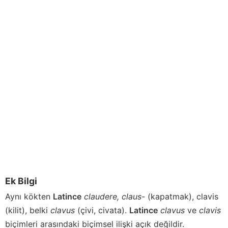
Ek Bilgi
Aynı kökten
Latince
claudere,
claus-
(kapatmak), clavis
(kilit), belki
clavus
(çivi, civata).
Latince
clavus
ve
clavis
biçimleri arasındaki biçimsel ilişki açık değildir.