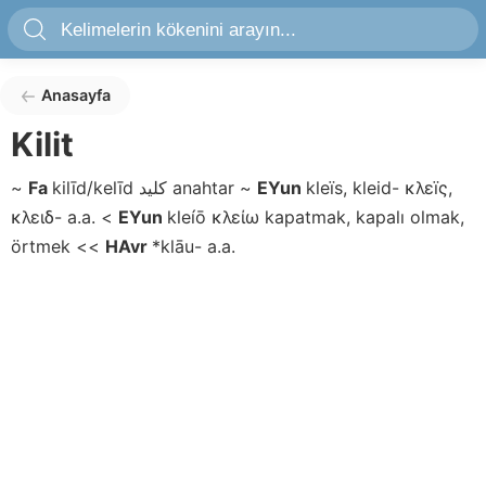
Anasayfa
Kilit
~
Fa
kilīd/kelīd
كليد
anahtar
~
EYun
kleïs, kleid-
κλεïς,
κλειδ-
a.a.
<
EYun
kleíō
κλείω
kapatmak, kapalı olmak,
örtmek
<<
HAvr
*klāu-
a.a.