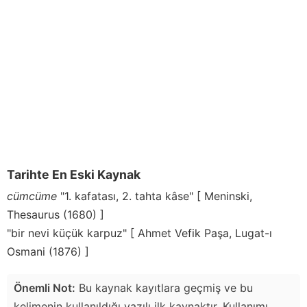
Tarihte En Eski Kaynak
cümcüme
"1. kafatası, 2. tahta kâse" [ Meninski,
Thesaurus (1680) ]
"bir nevi küçük karpuz" [ Ahmet Vefik Paşa, Lugat-ı
Osmani (1876) ]
Önemli Not:
Bu kaynak kayıtlara geçmiş ve bu
kelimenin kullanıldığı yazılı ilk kaynaktır. Kullanımı