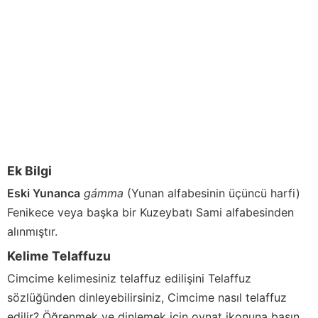
Ek Bilgi
Eski Yunanca
gámma
(Yunan alfabesinin üçüncü harfi)
Fenikece veya başka bir Kuzeybatı Sami alfabesinden
alınmıştır.
Kelime Telaffuzu
Cimcime
kelimesiniz telaffuz edilişini Telaffuz
sözlüğünden dinleyebilirsiniz,
Cimcime
nasıl telaffuz
edilir? Öğrenmek ve dinlemek için oynat ikonuna basın.