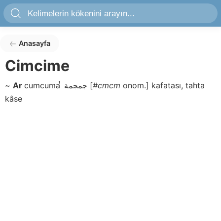
Anasayfa
Cimcime
~
Ar
cumcuma ͭ
جمجمة
[
#cmcm
onom.]
kafatası, tahta
kâse