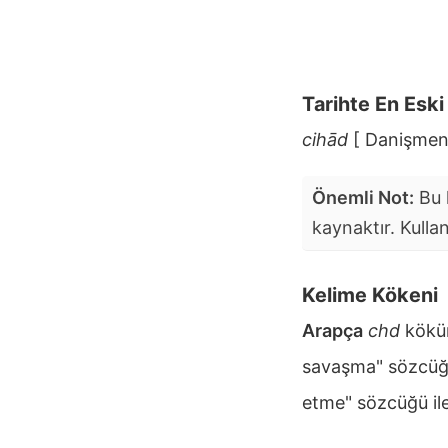
Tarihte En Esk
cihād
[ Danişmen
Önemli Not:
Bu k
kaynaktır. Kulla
Kelime Kökeni
Arapça
chd
kökü
savaşma" sözcüğü
etme" sözcüğü ile