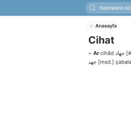
Anasayfa
Cihat
~
Ar
cihād
جهاد
[
جهد
[msd.]
çabal