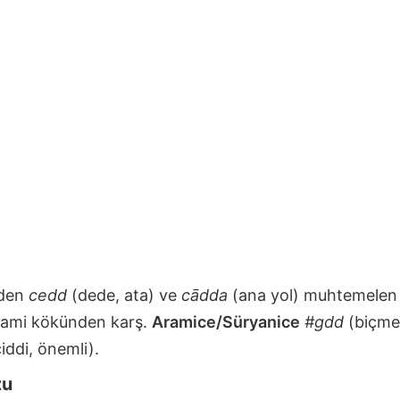
nden
cedd
(dede, ata) ve
cādda
(ana yol) muhtemelen 
ı Sami kökünden karş.
Aramice/Süryanice
#gdd
(biçme
iddi, önemli).
zu