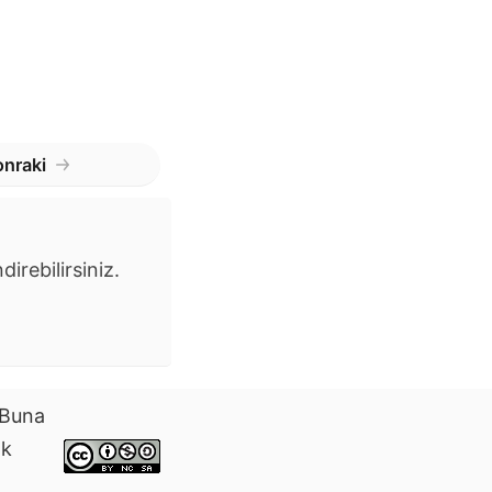
nraki
irebilirsiniz.
. Buna
ak