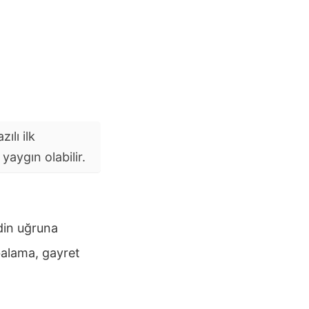
ılı ilk
aygın olabilir.
din uğruna
alama, gayret