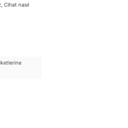
z,
Cihat
nasıl
iketlerine