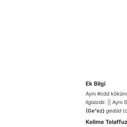
Ek Bilgi
Aynı #cdd kökü
ilgisizdir. || Ayn
(Ge"ez)
gedūd
(c
Kelime Telaffu