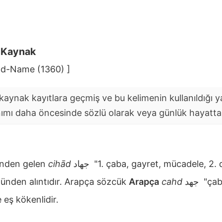
i Kaynak
d-Name (1360) ]
aynak kayıtlara geçmiş ve bu kelimenin kullanıldığı yaz
nımı daha öncesinde sözlü olarak veya günlük hayatta y
nden gelen
cihād
جهاد
"1. çaba, gayret, mücadele, 2. 
nden alıntıdır. Arapça sözcük
Arapça
cahd
جهد
"çab
 eş kökenlidir.