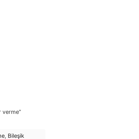
er verme”
me
,
Bileşik