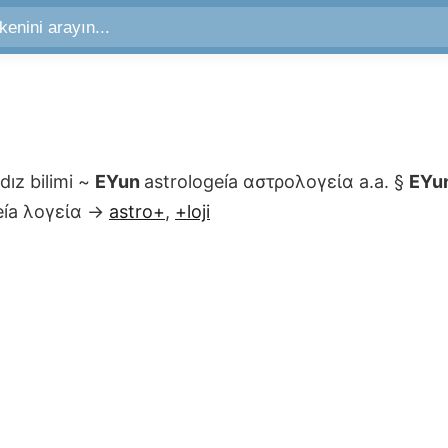
ldız bilimi
~
EYun
astrologeía
αστρολογεία
a.a.
§
EYu
eía
λογεία
→
astro+
,
+loji