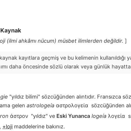
i Kaynak
loji (ilmi ahkâmı nücum) müsbet ilimlerden değildir.
]
aynak kayıtlara geçmiş ve bu kelimenin kullanıldığı yaz
nımı daha öncesinde sözlü olarak veya günlük hayatta y
ogie
"yıldız bilimi" sözcüğünden alıntıdır. Fransızca s
lama gelen
astrologeía
αστρολογεία
sözcüğünden alın
tron
άστρον
"yıldız" ve
Eski Yunanca
logeía
λογεία
s
,
+loji
maddelerine bakınız.