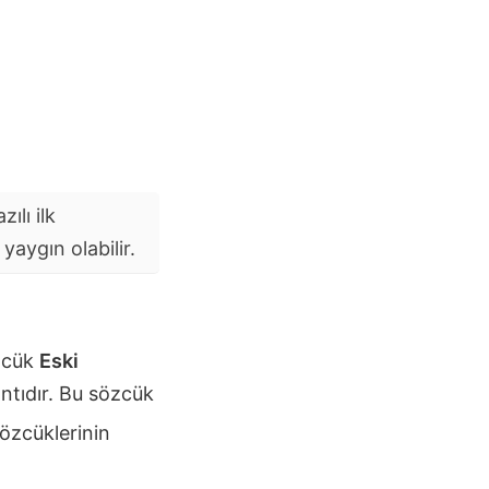
ılı ilk
aygın olabilir.
özcük
Eski
tıdır. Bu sözcük
özcüklerinin