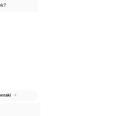
ek?
nraki