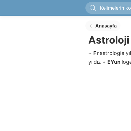
Anasayfa
Astroloji
~
Fr
astrologie
yı
yıldız
+
EYun
log