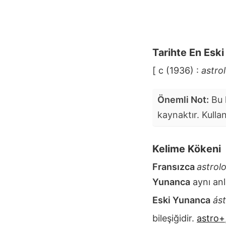
Tarihte En Esk
[ c (1936) :
astro
Önemli Not:
Bu k
kaynaktır. Kulla
Kelime Kökeni
Fransızca
astrol
Yunanca
aynı an
Eski Yunanca
ás
bileşiğidir.
astro+