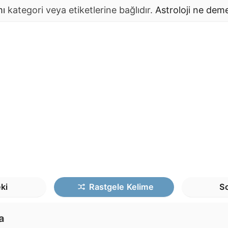
mı
kategori veya etiketlerine bağlıdır.
Astroloji
ne dem
ki
Rastgele
Kelime
So
a