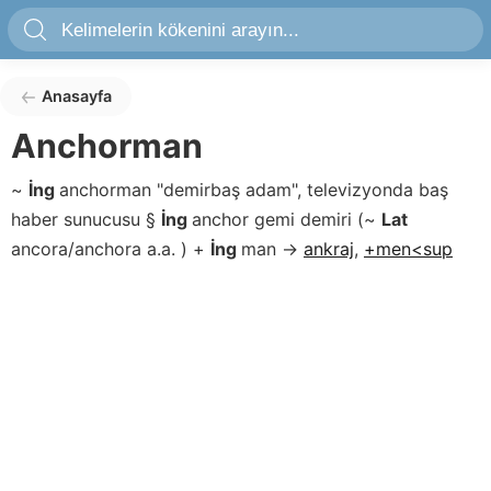
Anasayfa
Anchorman
~
İng
anchorman
"demirbaş adam", televizyonda baş
haber sunucusu
§
İng
anchor
gemi demiri
(
~
Lat
ancora/anchora
a.a.
)
+
İng
man
→
ankraj
,
+men<sup