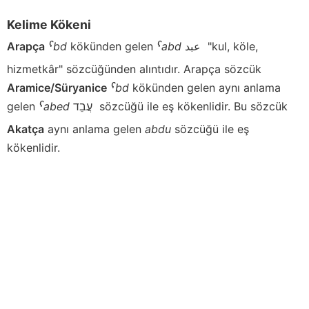
Kelime Kökeni
Arapça
ˁbd
kökünden gelen
ˁabd
عبد
"kul, köle,
hizmetkâr" sözcüğünden alıntıdır. Arapça sözcük
Aramice/Süryanice
ˁbd
kökünden gelen aynı anlama
gelen
ˁabed
עֲבֵד
sözcüğü ile eş kökenlidir. Bu sözcük
Akatça
aynı anlama gelen
abdu
sözcüğü ile eş
kökenlidir.