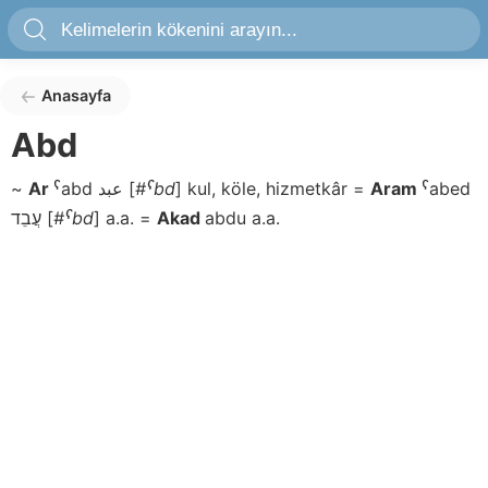
Anasayfa
Abd
~
Ar
ˁabd
عبد
[
#ˁbd
]
kul, köle, hizmetkâr
=
Aram
ˁabed
עֲבֵד
[
#ˁbd
]
a.a.
=
Akad
abdu
a.a.