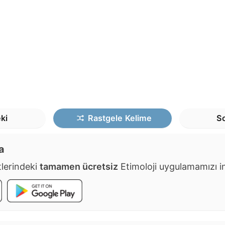
ki
Rastgele
Kelime
So
a
lerindeki
tamamen ücretsiz
Etimoloji uygulamamızı ind