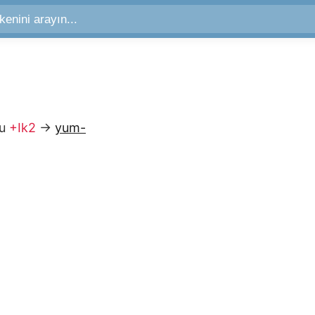
ru
+Ik2
→
yum-