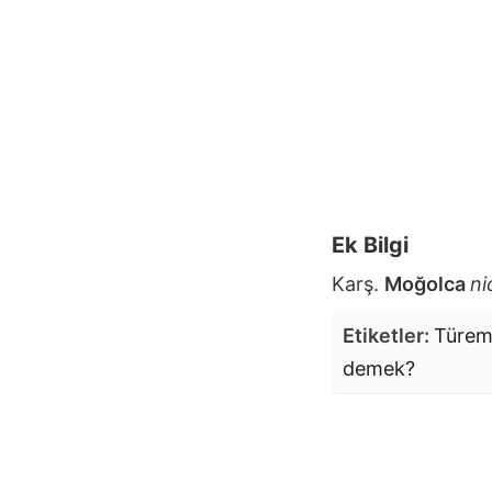
Ek Bilgi
Karş.
Moğolca
ni
Etiketler:
Türe
demek?