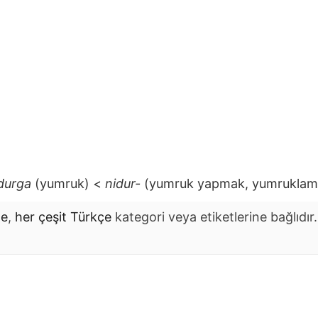
durga
(yumruk) <
nidur-
(yumruk yapmak, yumruklam
me
,
her çeşit Türkçe
kategori veya etiketlerine bağlıdır