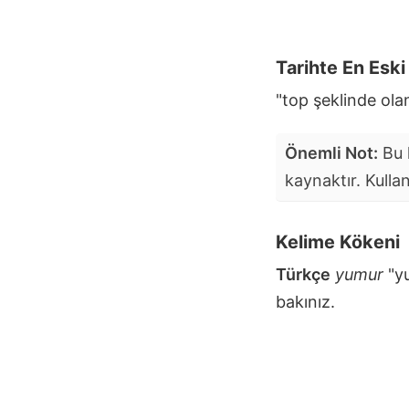
Tarihte En Esk
"top şeklinde ola
Önemli Not:
Bu k
kaynaktır. Kulla
Kelime Kökeni
Türkçe
yumur
"y
bakınız.