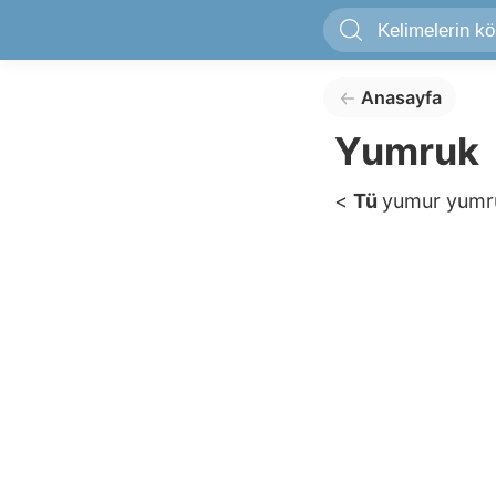
Anasayfa
Yumruk
<
Tü
yumur
yum