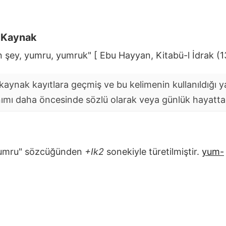
i Kaynak
n şey, yumru, yumruk" [ Ebu Hayyan, Kitabü-l İdrak (1
aynak kayıtlara geçmiş ve bu kelimenin kullanıldığı yaz
nımı daha öncesinde sözlü olarak veya günlük hayatta y
umru" sözcüğünden
+Ik2
sonekiyle türetilmiştir.
yum-