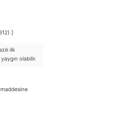
312) ]
ılı ilk
aygın olabilir.
maddesine