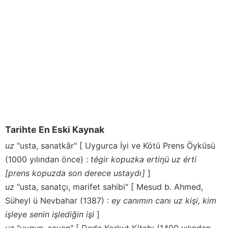
Tarihte En Eski Kaynak
uz
"usta, sanatkâr" [ Uygurca İyi ve Kötü Prens Öyküsü
(1000 yılından önce) :
tégir kopuzka ertiŋü uz érti
[prens kopuzda son derece ustaydı]
]
uz
"usta, sanatçı, marifet sahibi" [ Mesud b. Ahmed,
Süheyl ü Nevbahar (1387) :
ey canımın canı uz kişi, kim
işleye senin işlediğin işi
]
uz
"uygun, şayan" [ Dede Korkut Kitabı (1400 yılından