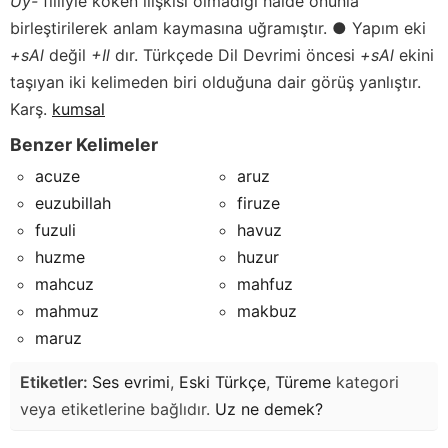
Uy-
fiiliyle köken ilişkisi olmadığı halde onunla
birleştirilerek anlam kaymasına uğramıştır. ● Yapım eki
+sAl
değil
+Il
dır. Türkçede Dil Devrimi öncesi
+sAl
ekini
taşıyan iki kelimeden biri olduğuna dair görüş yanlıştır.
Karş.
kumsal
Benzer Kelimeler
acuze
aruz
euzubillah
firuze
fuzuli
havuz
huzme
huzur
mahcuz
mahfuz
mahmuz
makbuz
maruz
Etiketler:
Ses evrimi
,
Eski Türkçe
,
Türeme
kategori
veya etiketlerine bağlıdır.
Uz
ne demek?