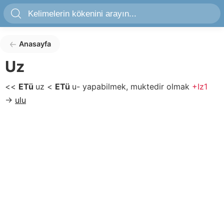
Anasayfa
Uz
<<
ETü
uz
<
ETü
u-
yapabilmek, muktedir olmak
+Iz1
→
ulu