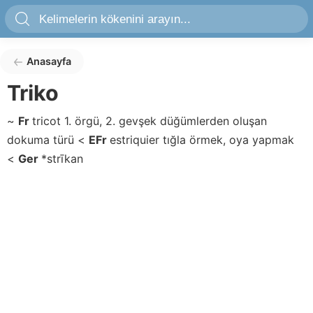
Anasayfa
Triko
~
Fr
tricot
1. örgü, 2. gevşek düğümlerden oluşan
dokuma türü
<
EFr
estriquier
tığla örmek, oya yapmak
<
Ger
*strīkan