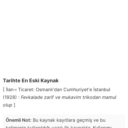
Tarihte En Eski Kaynak
[ İlan-ı Ticaret: Osmanlı'dan Cumhuriyet'e İstanbul
(1928) :
Fevkalade zarif ve mukavim trikodan mamul
olup
]
Önemli Not:
Bu kaynak kayıtlara geçmiş ve bu
kelimenin kullanıldığı yazılı ilk kaynaktır. Kullanımı