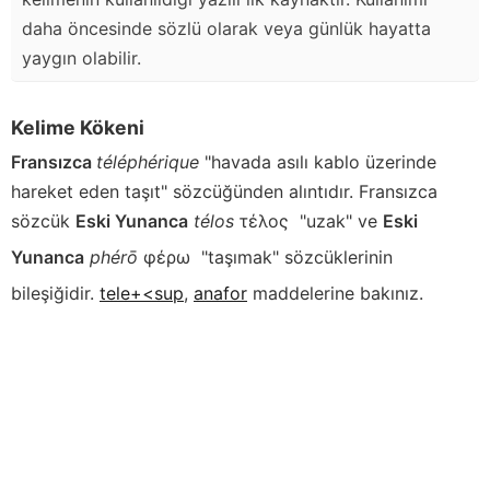
daha öncesinde sözlü olarak veya günlük hayatta
yaygın olabilir.
Kelime Kökeni
Fransızca
téléphérique
"havada asılı kablo üzerinde
hareket eden taşıt" sözcüğünden alıntıdır. Fransızca
sözcük
Eski Yunanca
télos
τέλος
"uzak" ve
Eski
Yunanca
phérō
φέρω
"taşımak" sözcüklerinin
bileşiğidir.
tele+<sup
,
anafor
maddelerine bakınız.