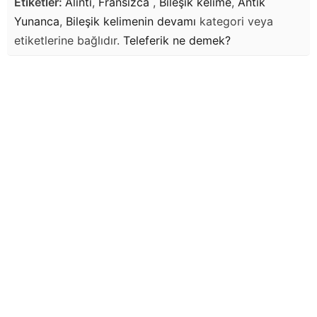
Etiketler:
Alıntı
,
Fransızca
,
Bileşik kelime
,
Antik
Yunanca
,
Bileşik kelimenin devamı
kategori veya
etiketlerine bağlıdır.
Teleferik
ne demek?