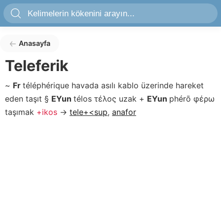
Anasayfa
Teleferik
~
Fr
téléphérique
havada asılı kablo üzerinde hareket
eden taşıt
§
EYun
télos
τέλος
uzak
+
EYun
phérō
φέρω
taşımak
+ikos
→
tele+<sup
,
anafor