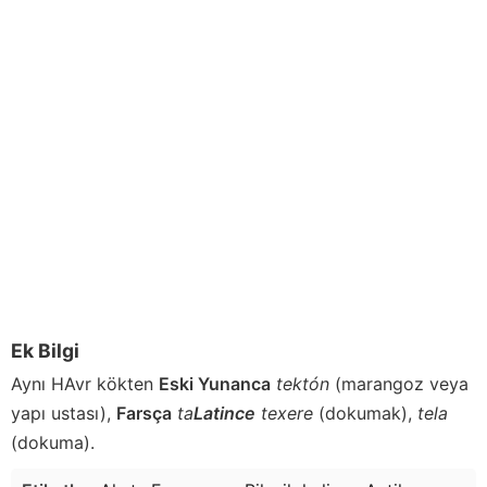
Ek Bilgi
Aynı HAvr kökten
Eski Yunanca
tektón
(marangoz veya
yapı ustası),
Farsça
ta
Latince
texere
(dokumak),
tela
(dokuma).