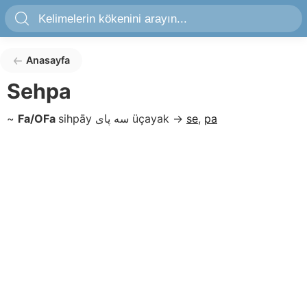
Anasayfa
Sehpa
~
Fa/OFa
sihpāy
سه پاى
üçayak
→
se
,
pa