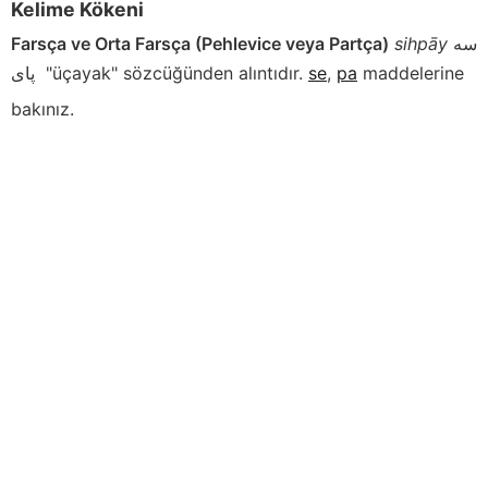
Kelime Kökeni
Farsça ve Orta Farsça (Pehlevice veya Partça)
sihpāy
سه
پاى
"üçayak" sözcüğünden alıntıdır.
se
,
pa
maddelerine
bakınız.