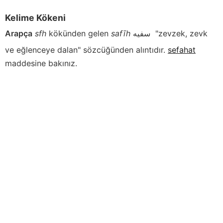
Kelime Kökeni
Arapça
sfh
kökünden gelen
safīh
سفيه
"zevzek, zevk
ve eğlenceye dalan" sözcüğünden alıntıdır.
sefahat
maddesine bakınız.