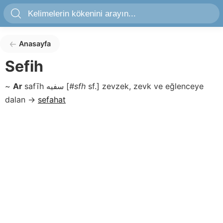
Anasayfa
Sefih
~
Ar
safīh
سفيه
[
#sfh
sf.]
zevzek, zevk ve eğlenceye
dalan
→
sefahat