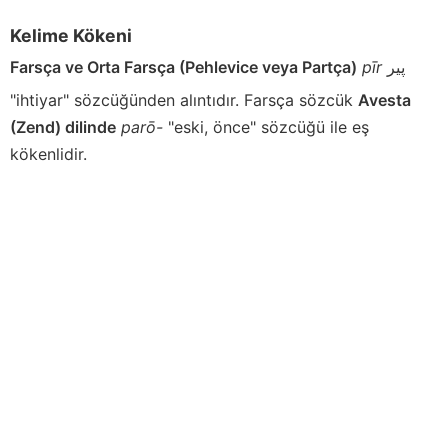
Kelime Kökeni
Farsça ve Orta Farsça (Pehlevice veya Partça)
pīr
پير
"ihtiyar" sözcüğünden alıntıdır. Farsça sözcük
Avesta
(Zend) dilinde
parō-
"eski, önce" sözcüğü ile eş
kökenlidir.