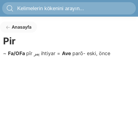
Anasayfa
Pir
~
Fa/OFa
pīr
پير
ihtiyar
=
Ave
parō-
eski, önce