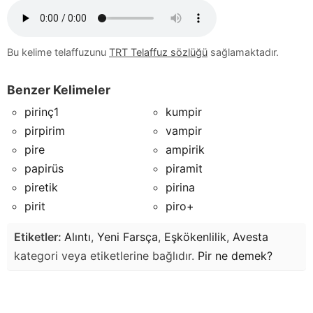
Bu kelime telaffuzunu
TRT Telaffuz sözlüğü
sağlamaktadır.
Benzer Kelimeler
pirinç1
kumpir
pirpirim
vampir
pire
ampirik
papirüs
piramit
piretik
pirina
pirit
piro+
Etiketler:
Alıntı
,
Yeni Farsça
,
Eşkökenlilik
,
Avesta
kategori veya etiketlerine bağlıdır.
Pir
ne demek?