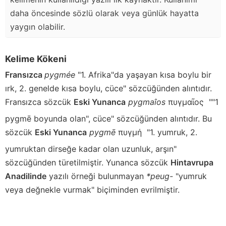
daha öncesinde sözlü olarak veya günlük hayatta
yaygın olabilir.
Kelime Kökeni
Fransızca
pygmée
"1. Afrika"da yaşayan kısa boylu bir
ırk, 2. genelde kısa boylu, cüce" sözcüğünden alıntıdır.
Fransızca sözcük
Eski Yunanca
pygmaîos
πυγμαῖος
""1
pygmē boyunda olan", cüce" sözcüğünden alıntıdır. Bu
sözcük
Eski Yunanca
pygmē
πυγμή
"1. yumruk, 2.
yumruktan dirseğe kadar olan uzunluk, arşın"
sözcüğünden türetilmiştir. Yunanca sözcük
Hintavrupa
Anadilinde
yazılı örneği bulunmayan
*peug-
"yumruk
veya değnekle vurmak" biçiminden evrilmiştir.