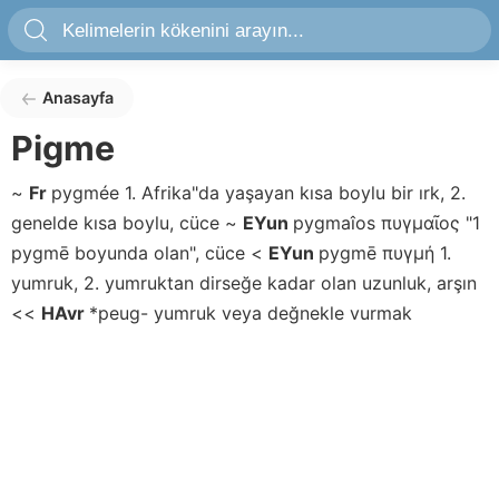
Anasayfa
Pigme
~
Fr
pygmée
1. Afrika"da yaşayan kısa boylu bir ırk, 2.
genelde kısa boylu, cüce
~
EYun
pygmaîos
πυγμαῖος
"1
pygmē boyunda olan", cüce
<
EYun
pygmē
πυγμή
1.
yumruk, 2. yumruktan dirseğe kadar olan uzunluk, arşın
<<
HAvr
*peug-
yumruk veya değnekle vurmak