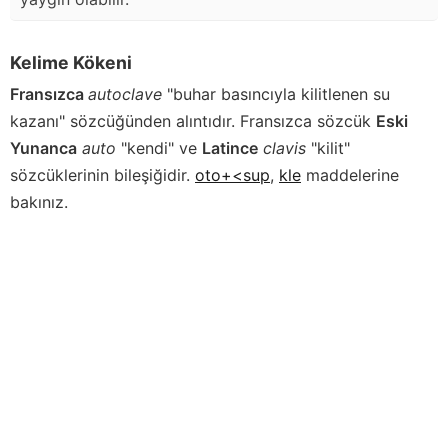
Kelime Kökeni
Fransızca
autoclave
"buhar basıncıyla kilitlenen su
kazanı" sözcüğünden alıntıdır. Fransızca sözcük
Eski
Yunanca
auto
"kendi" ve
Latince
clavis
"kilit"
sözcüklerinin bileşiğidir.
oto+<sup
,
kle
maddelerine
bakınız.