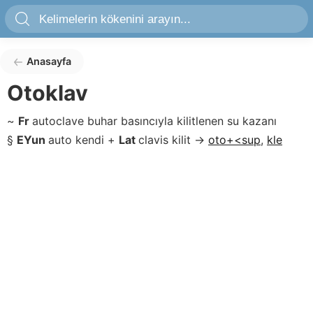
Anasayfa
Otoklav
~
Fr
autoclave
buhar basıncıyla kilitlenen su kazanı
§
EYun
auto
kendi
+
Lat
clavis
kilit
→
oto+<sup
,
kle