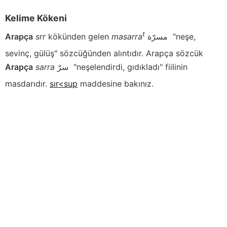
Kelime Kökeni
t
Arapça
srr
kökünden gelen
masarra
مسرّة
"neşe,
sevinç, gülüş" sözcüğünden alıntıdır. Arapça sözcük
Arapça
sarra
سرّ
"neşelendirdi, gıdıkladı" fiilinin
masdarıdır.
sır<sup
maddesine bakınız.