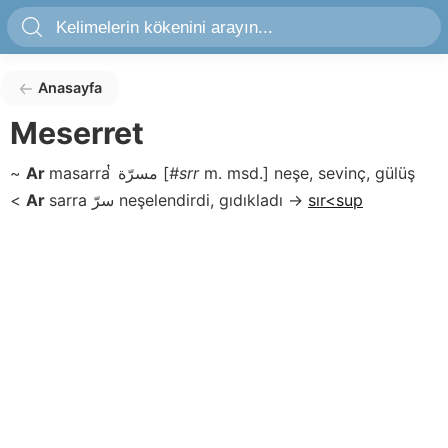
Anasayfa
Meserret
~
Ar
masarra ͭ
مسرّة
[
#srr
m. msd.]
neşe, sevinç, gülüş
<
Ar
sarra
سرّ
neşelendirdi, gıdıkladı
→
sır<sup