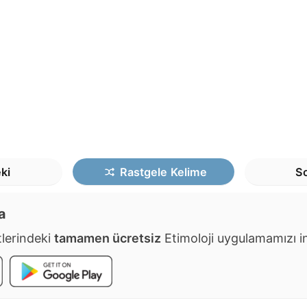
ki
Rastgele
Kelime
So
a
lerindeki
tamamen ücretsiz
Etimoloji uygulamamızı ind