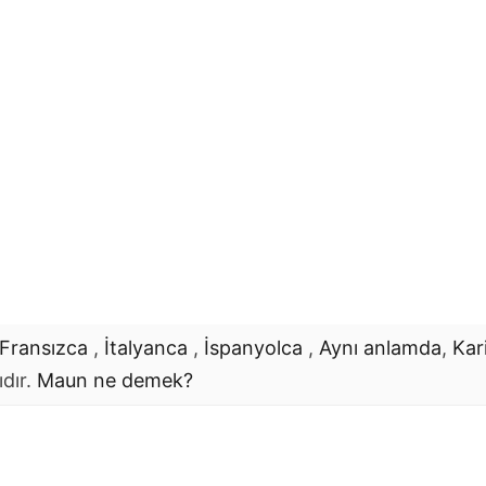
Fransızca
,
İtalyanca
,
İspanyolca
,
Aynı anlamda
,
Kar
ıdır.
Maun
ne demek?