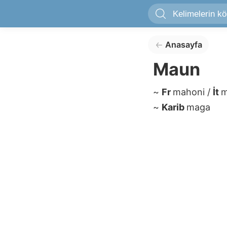
Anasayfa
Maun
~
Fr
mahoni
/
İt
~
Karib
maga