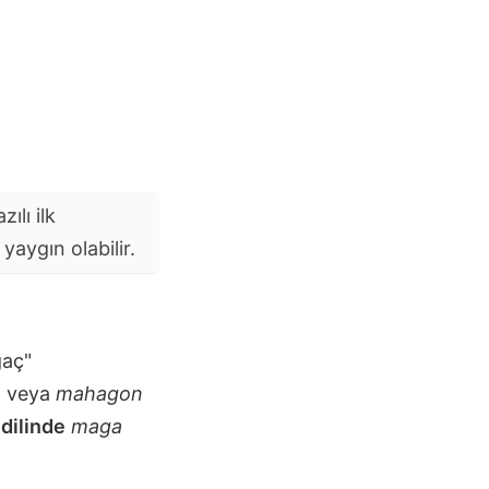
ılı ilk
aygın olabilir.
ğaç"
n
veya
mahagon
 dilinde
maga