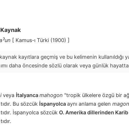
i Kaynak
aˀun
[ Kamus-ı Türki (1900) ]
aynak kayıtlara geçmiş ve bu kelimenin kullanıldığı yaz
nımı daha öncesinde sözlü olarak veya günlük hayatta y
i
veya
İtalyanca
mahogon
"tropik ülkelere özgü bir a
tıdır. Bu sözcük
İspanyolca
aynı anlama gelen
mago
tıdır. İspanyolca sözcük
O. Amerika dillerinden Karib
ıdır.