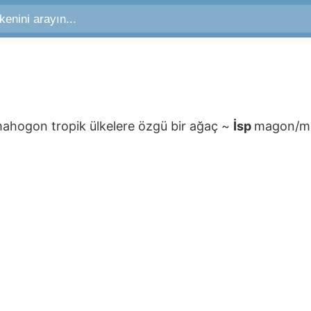
mahogon
tropik ülkelere özgü bir ağaç
~
İsp
magon/m