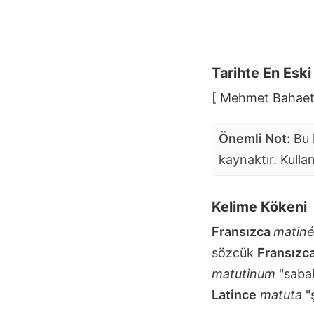
Tarihte En Esk
[ Mehmet Bahaett
Önemli Not:
Bu k
kaynaktır. Kulla
Kelime Kökeni
Fransızca
matin
sözcük
Fransızc
matutinum
"sabah
Latince
matuta
"ş