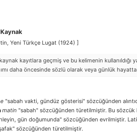
i Kaynak
in, Yeni Türkçe Lugat (1924) ]
aynak kayıtlara geçmiş ve bu kelimenin kullanıldığı yaz
nımı daha öncesinde sözlü olarak veya günlük hayatta y
ée
"sabah vakti, gündüz gösterisi" sözcüğünden alıntıd
a
matin
"sabah" sözcüğünden türetilmiştir. Bu sözcük
leyin, gün doğumunda" sözcüğünden evrilmiştir. Lat
afak" sözcüğünden türetilmiştir.