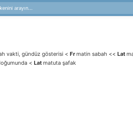
ah vakti, gündüz gösterisi
<
Fr
matin
sabah
<<
Lat
ma
 doğumunda
<
Lat
matuta
şafak