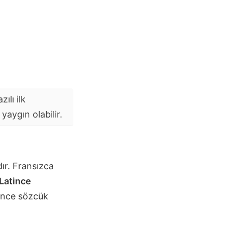
ılı ilk
aygın olabilir.
ır. Fransızca
Latince
ince sözcük