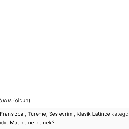
turus
(olgun).
Fransızca
,
Türeme
,
Ses evrimi
,
Klasik Latince
katego
ıdır.
Matine
ne demek?