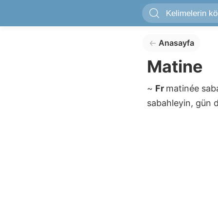
Anasayfa
Matine
~
Fr
matinée
sab
sabahleyin, gün