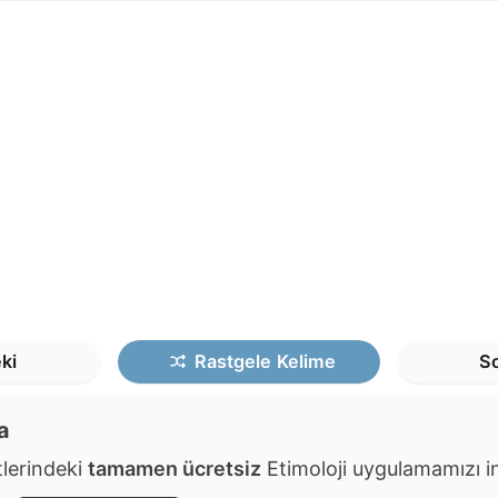
ki
Rastgele
Kelime
So
a
lerindeki
tamamen ücretsiz
Etimoloji uygulamamızı ind