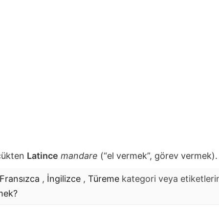
zcükten
Latince
mandare
(“el vermek”, görev vermek).
Fransızca
,
İngilizce
,
Türeme
kategori veya etiketlerin
mek?