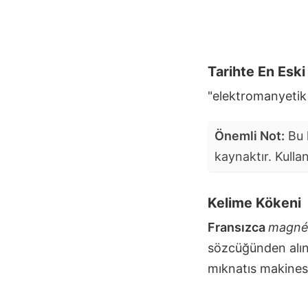
Tarihte En Esk
"elektromanyetik
Önemli Not:
Bu k
kaynaktır. Kulla
Kelime Kökeni
Fransızca
magné
sözcüğünden alın
mıknatıs makinesi