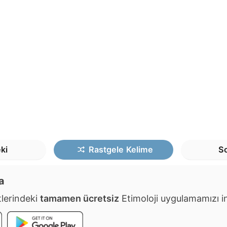
ki
Rastgele
Kelime
So
a
lerindeki
tamamen ücretsiz
Etimoloji uygulamamızı ind