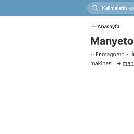
Anasayfa
Manyeto
~
Fr
magnéto
~
makinesi"
→
man