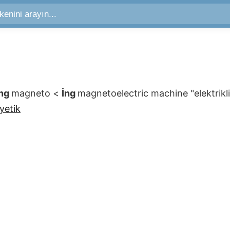
İng
magneto
<
İng
magnetoelectric machine
"elektrikl
yetik