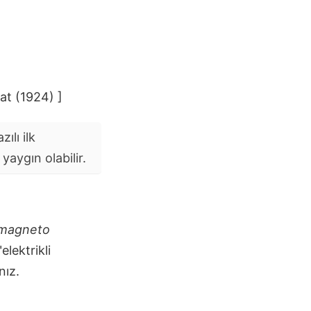
at (1924) ]
ılı ilk
aygın olabilir.
magneto
elektrikli
nız.