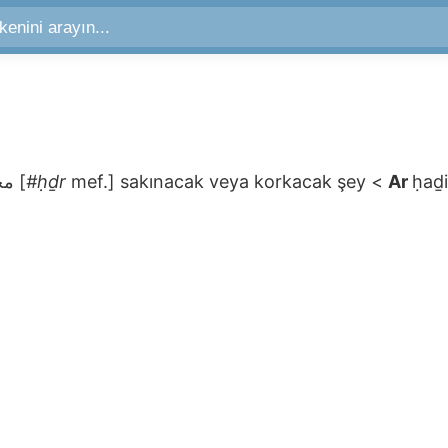
محذور
[
#ḥḏr
mef.]
sakınacak veya korkacak şey
<
Ar
ḥaḏ