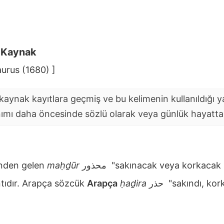
i Kaynak
urus (1680) ]
aynak kayıtlara geçmiş ve bu kelimenin kullanıldığı yaz
nımı daha öncesinde sözlü olarak veya günlük hayatta y
nden gelen
maḥḏūr
محذور
"sakınacak veya korkacak 
tıdır. Arapça sözcük
Arapça
ḥaḏira
حذر
"sakındı, korkt