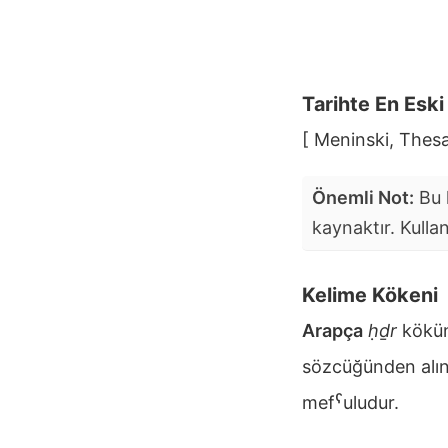
Tarihte En Esk
[ Meninski, Thesa
Önemli Not:
Bu k
kaynaktır. Kulla
Kelime Kökeni
Arapça
ḥḏr
kökü
sözcüğünden alın
mefˁuludur.