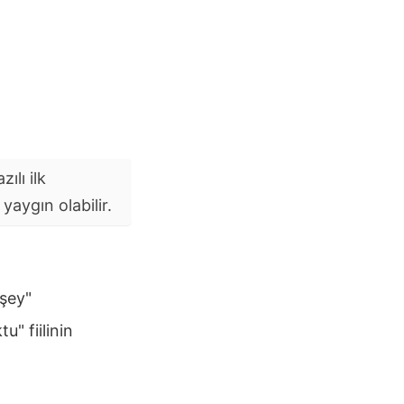
ılı ilk
aygın olabilir.
şey"
u" fiilinin