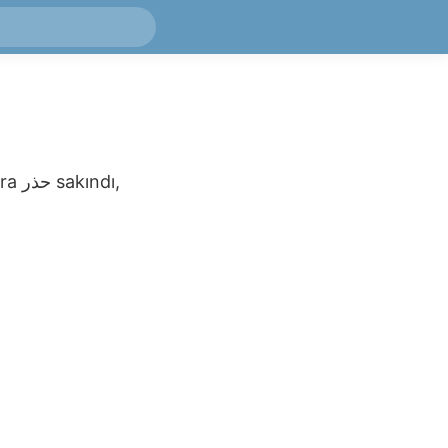
ira
حذر
sakındı,