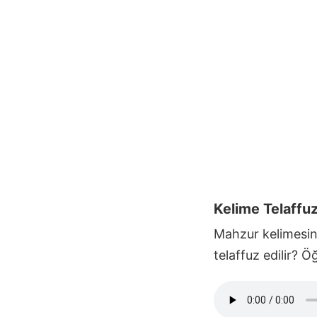
Kelime Telaffu
Mahzur
kelimesini
telaffuz edilir? 