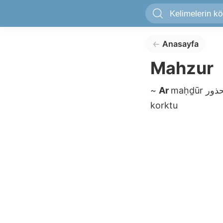
Anasayfa
Mahzur
~
Ar
maḥḏūr
korktu