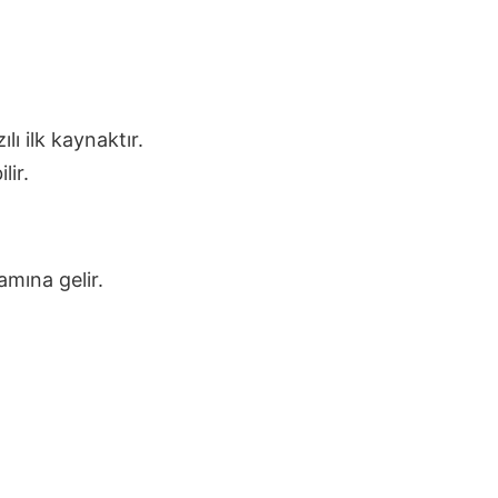
ı ilk kaynaktır.
lir.
amına gelir.