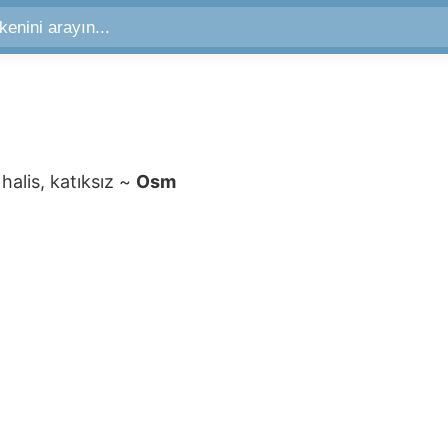
 halis, katıksız
~
Osm