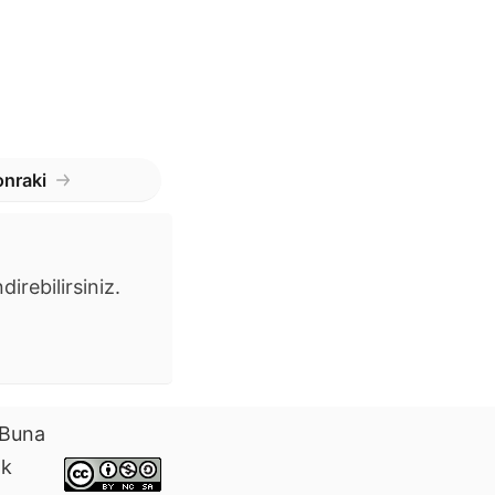
nraki
irebilirsiniz.
. Buna
ak