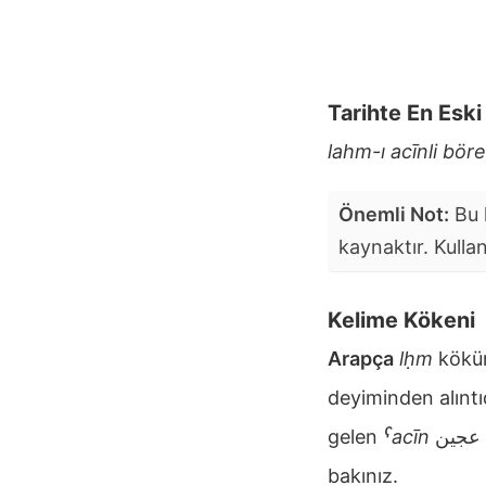
Tarihte En Esk
lahm-ı acīnli bör
Önemli Not:
Bu k
kaynaktır. Kulla
Kelime Kökeni
Arapça
lḥm
kökü
deyiminden alınt
gelen
ˁacīn
عجين
bakınız.