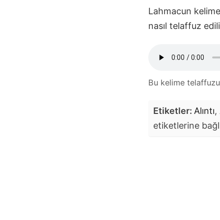
Lahmacun
kelimes
nasıl telaffuz ed
Bu kelime telaffuz
Etiketler:
Alıntı
,
etiketlerine bağl