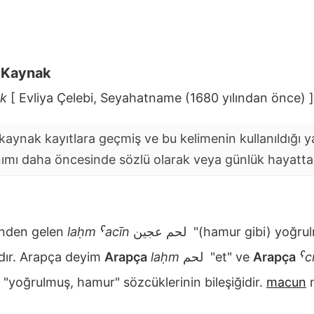
i Kaynak
ek
[ Evliya Çelebi, Seyahatname (1680 yılından önce) ]
aynak kayıtlara geçmiş ve bu kelimenin kullanıldığı yaz
nımı daha öncesinde sözlü olarak veya günlük hayatta y
nden gelen
laḥm ˁacīn
لحم عجين
"(hamur gibi) yoğrul
ıdır. Arapça deyim
Arapça
laḥm
لحم
"et" ve
Arapça
ˁc
"yoğrulmuş, hamur" sözcüklerinin bileşiğidir.
macun
m