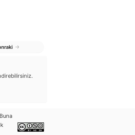
nraki
irebilirsiniz.
. Buna
ak