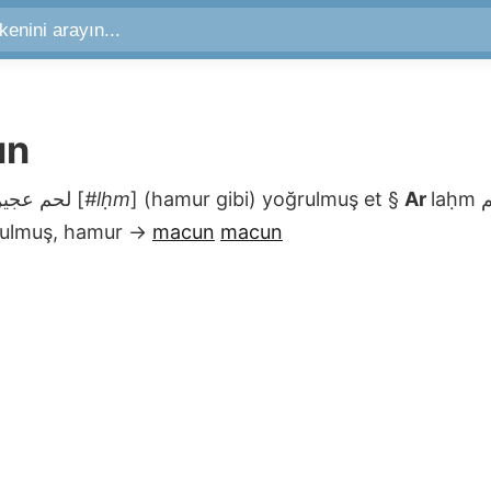
un
لحم عجين
[
#lḥm
]
(hamur gibi) yoğrulmuş et
§
Ar
laḥm
ulmuş, hamur
→
macun
macun