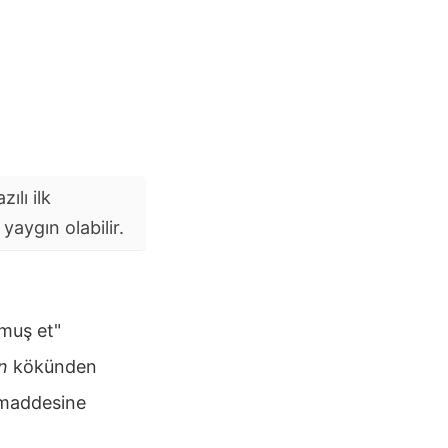
ılı ilk
aygın olabilir.
muş et"
n
kökünden
addesine