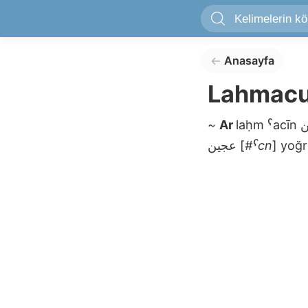
Anasayfa
Lahmac
~
Ar
laḥm ˁacīn
عجين
[
#ˁcn
]
yoğr