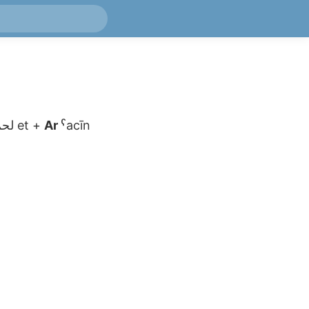
لحم
et
+
Ar
ˁacīn