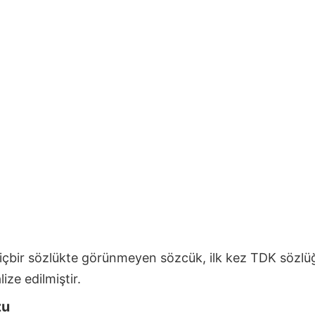
hiçbir sözlükte görünmeyen sözcük, ilk kez TDK sözl
ize edilmiştir.
zu