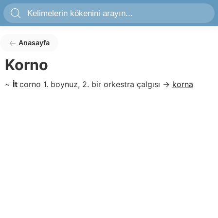
Anasayfa
Korno
~
İt
corno
1. boynuz, 2. bir orkestra çalgısı
→
korna