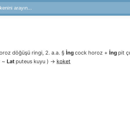
horoz döğüşü ringi, 2. a.a.
§
İng
cock
horoz
+
İng
pit
ç
r
~
Lat
puteus
kuyu
)
→
koket