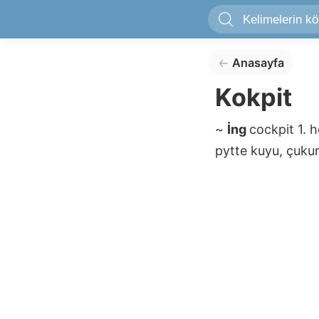
Anasayfa
Kokpit
~
İng
cockpit
1. 
pytte
kuyu, çuku