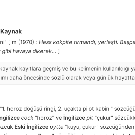
i Kaynak
ni" [ m (1970) :
Hess kokpite tırmandı, yerleşti. Başpa
ı gibi havaya dikerek...
]
aynak kayıtlara geçmiş ve bu kelimenin kullanıldığı yaz
nımı daha öncesinde sözlü olarak veya günlük hayatta y
"1. horoz döğüşü ringi, 2. uçakta pilot kabini" sözcüğü
İngilizce
cock
"horoz" ve
İngilizce
pit
"çukur" sözcükler
sözcük
Eski İngilizce
pytte
"kuyu, çukur" sözcüğünden e