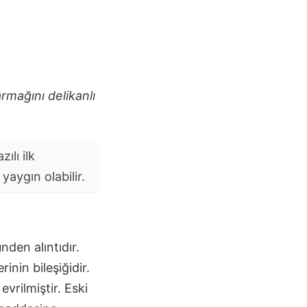
rmağını delikanlı
ılı ilk
aygın olabilir.
nden alıntıdır.
inin bileşiğidir.
vrilmiştir. Eski