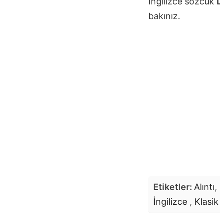
İngilizce sözcük
bakınız.
Etiketler:
Alıntı
,
İngilizce
,
Klasik