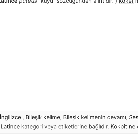
Latince
puteus
"kuyu" sözcüğünden alıntıdır. )
koket
m
İngilizce
,
Bileşik kelime
,
Bileşik kelimenin devamı
,
Ses
 Latince
kategori veya etiketlerine bağlıdır.
Kokpit
ne 