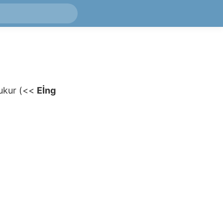
ukur
(
<<
Eİng