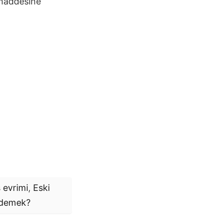
addesine
 evrimi
,
Eski
demek?