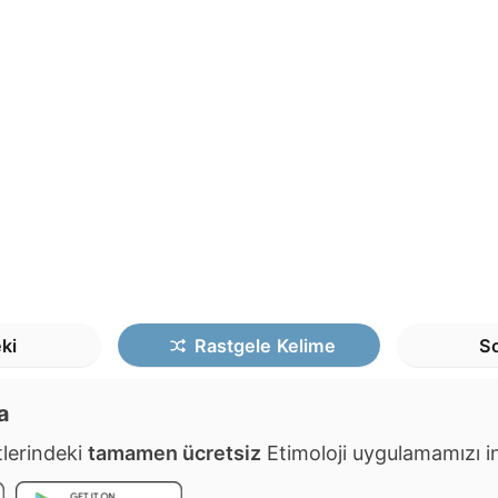
ki
Rastgele
Kelime
So
a
lerindeki
tamamen ücretsiz
Etimoloji uygulamamızı ind