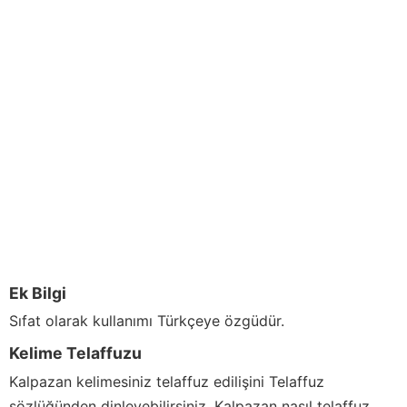
Ek Bilgi
Sıfat olarak kullanımı Türkçeye özgüdür.
Kelime Telaffuzu
Kalpazan
kelimesiniz telaffuz edilişini Telaffuz
sözlüğünden dinleyebilirsiniz,
Kalpazan
nasıl telaffuz