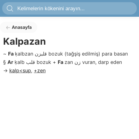
Anasayfa
Kalpazan
~
Fa
ḳalbzan
قلبزن
bozuk (tağşiş edilmiş) para basan
§
Ar
ḳalb
قلب
bozuk
+
Fa
zan
زن
vuran, darp eden
→
kalp<sup
,
+zen