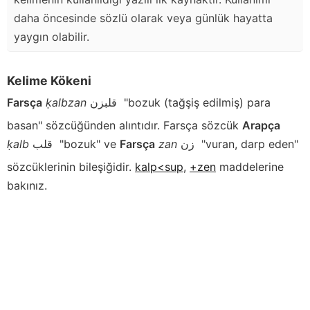
daha öncesinde sözlü olarak veya günlük hayatta
yaygın olabilir.
Kelime Kökeni
Farsça
ḳalbzan
قلبزن
"bozuk (tağşiş edilmiş) para
basan" sözcüğünden alıntıdır. Farsça sözcük
Arapça
ḳalb
قلب
"bozuk" ve
Farsça
zan
زن
"vuran, darp eden"
sözcüklerinin bileşiğidir.
kalp<sup
,
+zen
maddelerine
bakınız.