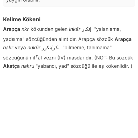
Kelime Kökeni
Arapça
nkr
kökünden gelen
inkār
إنكار
"yalanlama,
yadsıma" sözcüğünden alıntıdır. Arapça sözcük
Arapça
nakr
veya
nukūr
نكر/نكور
"bilmeme, tanımama"
sözcüğünün ifˁāl vezni (IV) masdarıdır. (NOT: Bu sözcük
Akatça
nakru
"yabancı, yad" sözcüğü ile eş kökenlidir. )