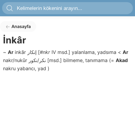
Anasayfa
İnkâr
~
Ar
inkār
إنكار
[
#nkr
IV msd.]
yalanlama, yadsıma
<
Ar
nakr/nukūr
نكر/نكور
[msd.]
bilmeme, tanımama
(
=
Akad
nakru
yabancı, yad
)