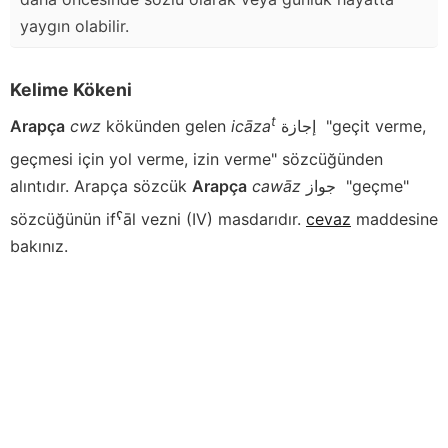
yaygın olabilir.
Kelime Kökeni
t
Arapça
cwz
kökünden gelen
icāza
إجازة
"geçit verme,
geçmesi için yol verme, izin verme" sözcüğünden
alıntıdır. Arapça sözcük
Arapça
cawāz
جواز
"geçme"
sözcüğünün ifˁāl vezni (IV) masdarıdır.
cevaz
maddesine
bakınız.