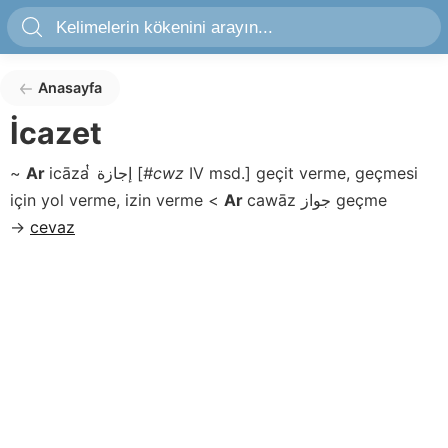
Anasayfa
İcazet
~
Ar
icāza ͭ
إجازة
[
#cwz
IV msd.]
geçit verme, geçmesi
için yol verme, izin verme
<
Ar
cawāz
جواز
geçme
→
cevaz