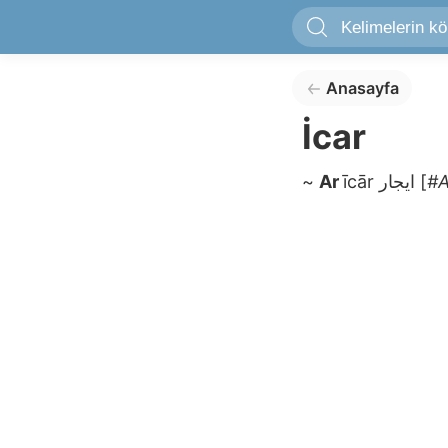
Anasayfa
İcar
~
Ar
īcār
ايجار
[
#A