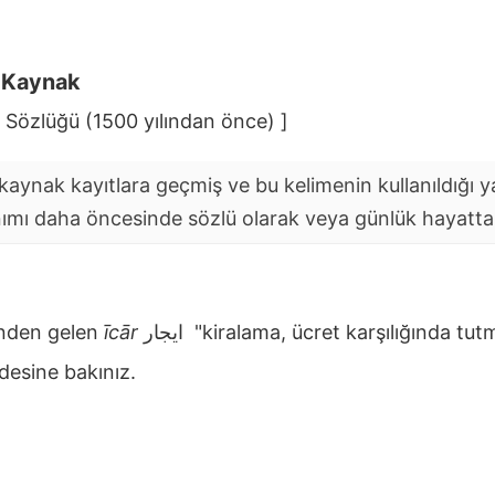
i Kaynak
 Sözlüğü (1500 yılından önce) ]
aynak kayıtlara geçmiş ve bu kelimenin kullanıldığı yaz
nımı daha öncesinde sözlü olarak veya günlük hayatta y
nden gelen
īcār
ايجار
"kiralama, ücret karşılığında t
esine bakınız.