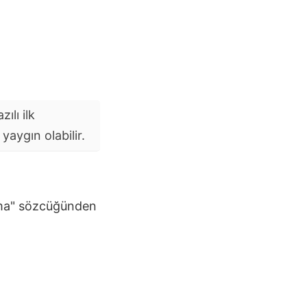
ılı ilk
aygın olabilir.
utma" sözcüğünden