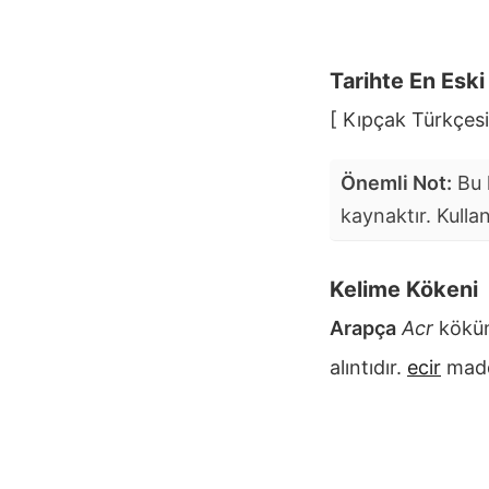
Tarihte En Esk
[ Kıpçak Türkçesi
Önemli Not:
Bu k
kaynaktır. Kulla
Kelime Kökeni
Arapça
Acr
kökü
alıntıdır.
ecir
madd