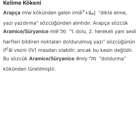
Kelime Kökeni
Arapça
mlw
kökünden gelen
imlāˀ
إملاء
"dikte etme,
yazı yazdırma" sözcüğünden alıntıdır. Arapça sözcük
Aramice/Süryanice
mlē
מל
"1. dolu, 2. herekeli yani sesli
harfleri bildiren noktaları doldurulmuş yazı" sözcüğünün
ifˁāl vezni (IV) masdarı olabilir; ancak bu kesin değildir.
Bu sözcük
Aramice/Süryanice
#mly
מלי
"doldurma"
kökünden türetilmiştir.