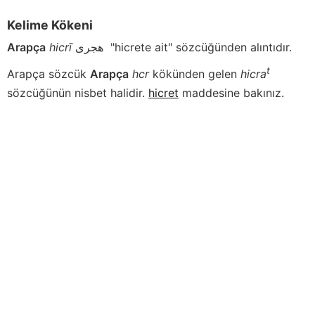
Kelime Kökeni
Arapça
hicrī
هجرى
"hicrete ait" sözcüğünden alıntıdır.
t
Arapça sözcük
Arapça
hcr
kökünden gelen
hicra
sözcüğünün nisbet halidir.
hicret
maddesine bakınız.