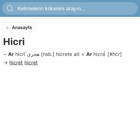
Anasayfa
Hicri
~
Ar
hicrī
هجرى
[nsb.]
hicrete ait
<
Ar
hicra ͭ
[
#hcr
]
→
hicret
hicret