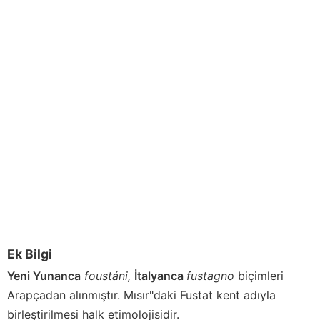
Ek Bilgi
Yeni Yunanca
foustáni,
İtalyanca
fustagno
biçimleri
Arapçadan alınmıştır. Mısır"daki Fustat kent adıyla
birleştirilmesi halk etimolojisidir.