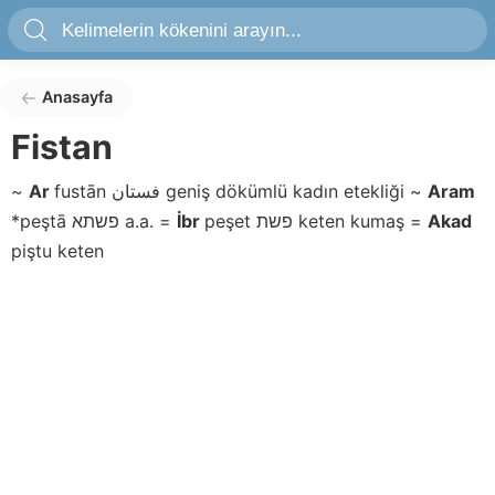
Anasayfa
Fistan
~
Ar
fustān
فستان
geniş dökümlü kadın etekliği
~
Aram
*peştā
פשתא
a.a.
=
İbr
peşet
פשת
keten kumaş
=
Akad
piştu
keten