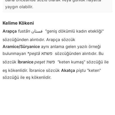
yaygın olabilir.
Kelime Kökeni
Arapça
fustān
فستان
"geniş dökümlü kadın etekliği"
sözcüğünden alıntıdır. Arapça sözcük
Aramice/Süryanice
aynı anlama gelen yazılı örneği
bulunmayan
*peştā
פשתא
sözcüğünden alıntıdır. Bu
sözcük
İbranice
peşet
פשת
"keten kumaş" sözcüğü ile
eş kökenlidir. İbranice sözcük
Akatça
piştu
"keten"
sözcüğü ile eş kökenlidir.