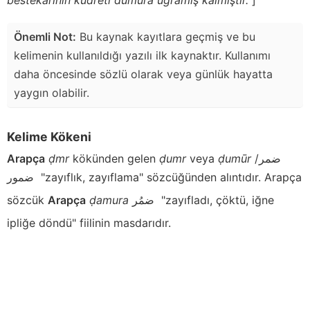
Önemli Not:
Bu kaynak kayıtlara geçmiş ve bu
kelimenin kullanıldığı yazılı ilk kaynaktır. Kullanımı
daha öncesinde sözlü olarak veya günlük hayatta
yaygın olabilir.
Kelime Kökeni
Arapça
ḍmr
kökünden gelen
ḍumr
veya
ḍumūr
ضمر/
ضمور
"zayıflık, zayıflama" sözcüğünden alıntıdır. Arapça
sözcük
Arapça
ḍamura
ضمُر
"zayıfladı, çöktü, iğne
ipliğe döndü" fiilinin masdarıdır.