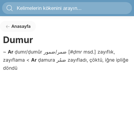
Anasayfa
Dumur
~
Ar
ḍumr/ḍumūr
ضمر/ضمور
[
#ḍmr
msd.]
zayıflık,
zayıflama
<
Ar
ḍamura
ضمُر
zayıfladı, çöktü, iğne ipliğe
döndü