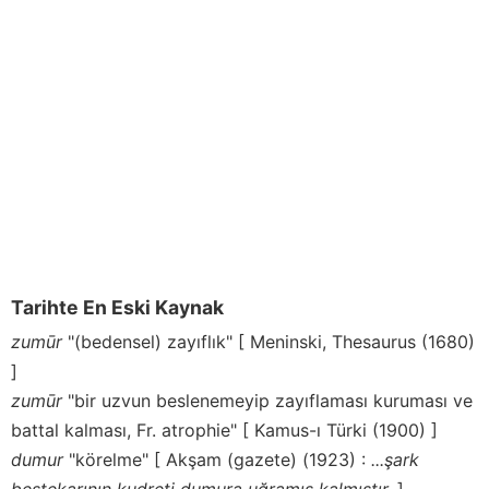
Tarihte En Eski Kaynak
zumūr
"(bedensel) zayıflık" [ Meninski, Thesaurus (1680)
]
zumūr
"bir uzvun beslenemeyip zayıflaması kuruması ve
battal kalması, Fr. atrophie" [ Kamus-ı Türki (1900) ]
dumur
"körelme" [ Akşam (gazete) (1923) :
...şark
bestekarının kudreti dumura uğramış kalmıştır.
]