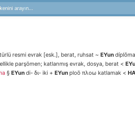
türlü resmi evrak [esk.], berat, ruhsat
~
EYun
díplōm
ellikle parşömen; katlanmış evrak, dosya, berat
<
EY
ma
§
EYun
di-
δι-
iki
+
EYun
ploō
πλοω
katlamak
<
HA