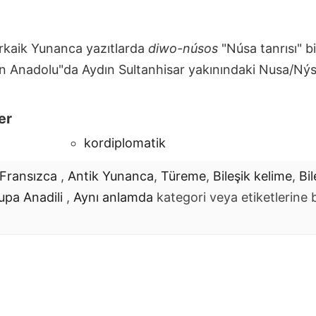
Arkaik Yunanca yazıtlarda
diwo-núsos
"Núsa tanrısı" b
n Anadolu"da Aydın Sultanhisar yakınındaki Nusa/Nýs
er
kordiplomatik
Fransızca
,
Antik Yunanca
,
Türeme
,
Bileşik kelime
,
Bi
upa Anadili
,
Aynı anlamda
kategori veya etiketlerine b