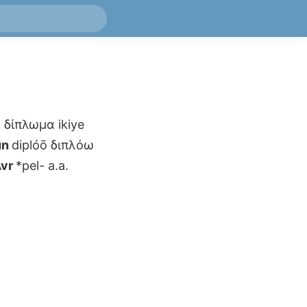
a
δίπλωμα
ikiye
un
diplóō
διπλόω
vr
*pel-
a.a.