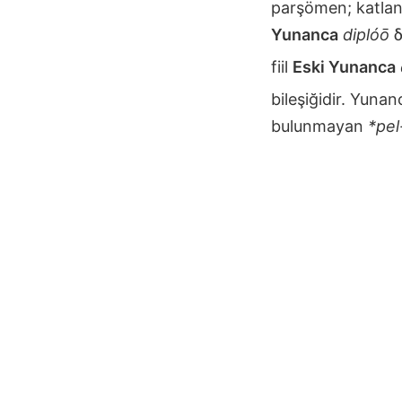
parşömen; katlan
Yunanca
diplóō
δ
fiil
Eski Yunanca
bileşiğidir. Yunanc
bulunmayan
*pel