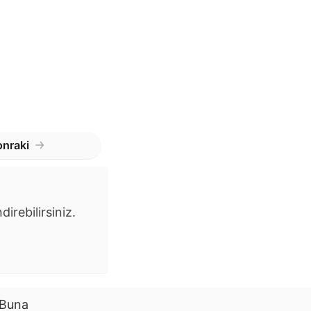
nraki
irebilirsiniz.
. Buna