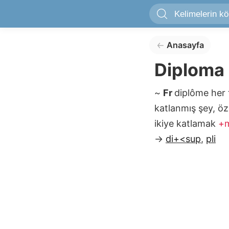
Anasayfa
Diploma
~
Fr
diplôme
her 
katlanmış şey, öz
ikiye katlamak
+
→
di+<sup
,
pli