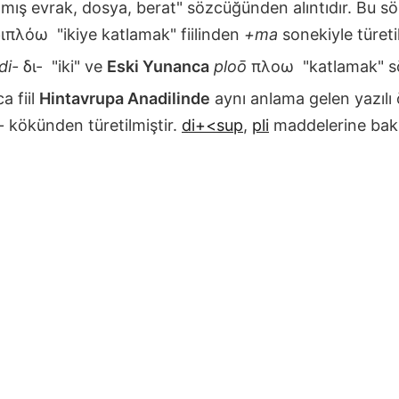
mış evrak, dosya, berat" sözcüğünden alıntıdır. Bu 
ιπλόω
"ikiye katlamak" fiilinden
+ma
sonekiyle türeti
di-
δι-
"iki" ve
Eski Yunanca
ploō
πλοω
"katlamak" s
a fiil
Hintavrupa Anadilinde
aynı anlama gelen yazılı
-
kökünden türetilmiştir.
di+<sup
,
pli
maddelerine bakı