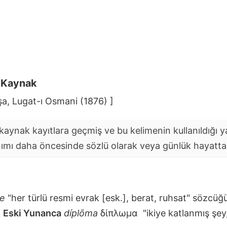
i Kaynak
şa, Lugat-ı Osmani (1876) ]
aynak kayıtlara geçmiş ve bu kelimenin kullanıldığı yaz
nımı daha öncesinde sözlü olarak veya günlük hayatta y
me
"her türlü resmi evrak [esk.], berat, ruhsat" sözcüğü
k
Eski Yunanca
díplōma
δίπλωμα
"ikiye katlanmış şey,