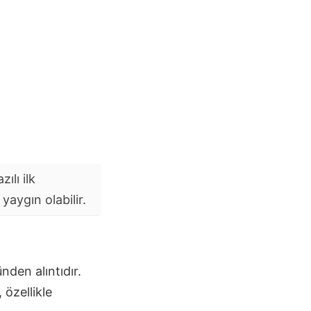
ılı ilk
aygın olabilir.
nden alıntıdır.
 özellikle