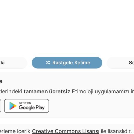
ki
Rastgele
Kelime
So
a
lerindeki
tamamen ücretsiz
Etimoloji uygulamamızı ind
rleme içerik
Creative Commons Lisansı
ile lisanslıdır