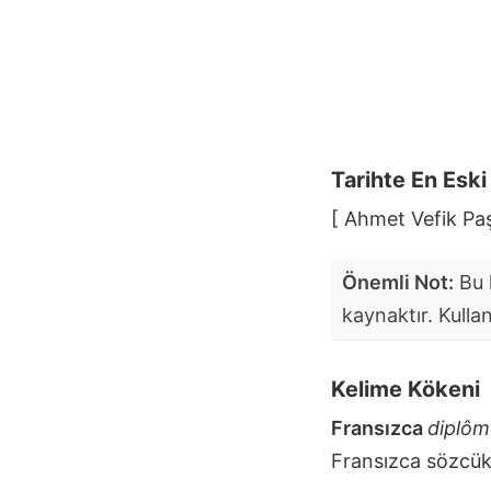
Tarihte En Esk
[ Ahmet Vefik Pa
Önemli Not:
Bu k
kaynaktır. Kulla
Kelime Kökeni
Fransızca
diplô
Fransızca sözcü