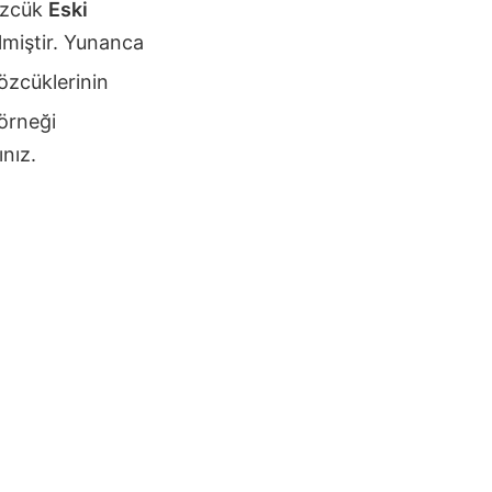
sözcük
Eski
lmiştir. Yunanca
özcüklerinin
 örneği
nız.