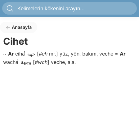
Anasayfa
Cihet
~
Ar
ciha ͭ
جهة
[
#ch
mr.]
yüz, yön, bakım, veche
=
Ar
wacha ͭ
وجهة
[
#wch
]
veche, a.a.