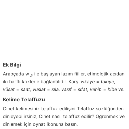
Ek Bilgi
Arapçada w و ile başlayan lazım fiiller, etimolojik açıdan
iki harfli köklerle bağlantılıdır. Karş.
vikaye
=
takiye,
vüsat
=
saat,
vuslat
=
sıla,
vasıf
=
sıfat,
vehip
=
hibe
vs.
Kelime Telaffuzu
Cihet
kelimesiniz telaffuz edilişini Telaffuz sözlüğünden
dinleyebilirsiniz,
Cihet
nasıl telaffuz edilir? Öğrenmek ve
dinlemek için oynat ikonuna basın.