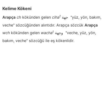
Kelime Kökeni
t
Arapça
ch
kökünden gelen
ciha
جهة
"yüz, yön, bakım,
veche" sözcüğünden alıntıdır. Arapça sözcük
Arapça
t
wch
kökünden gelen
wacha
وجهة
"veche, yüz, yön,
bakım, veche" sözcüğü ile eş kökenlidir.